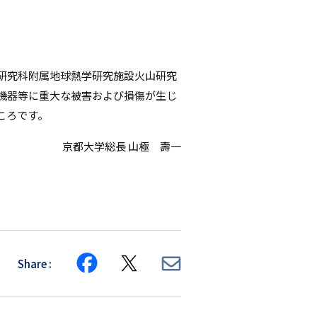
シ
ョ
ン
研究科附属地球熱学研究施設火山研究
機器等に重大な被害および損傷が生じ
ころです。
京都大学総長 山極 壽一
Share
Share
Share
Share
on
on
via
Facebook
X
E-
mail