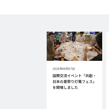
公
2026年08月07日
開
国際交流イベント「共創・
日
日本の夏祭り灯篭フェス」
を開催しました