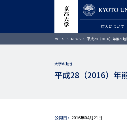
メ
教員検索
イ
ン
京大について
コ
ン
パ
ホーム
NEWS
平成28（2016）年熊
テ
ン
く
ン
ず
ツ
大学の動き
に
平成28（2016
移
動
公開日
2016年04月21日