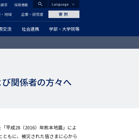
search
Language
料請求
採用情報
CLOSE
寄附
般・地域
企業・研究者
際交流
社会連携
学部・大学院等
グ
ロ
ー
バ
よび関係者の方々へ
ル
ナ
ビ
ゲ
「平成28（2016）年熊本地震」によ
ー
とともに、被災された皆さまに心から