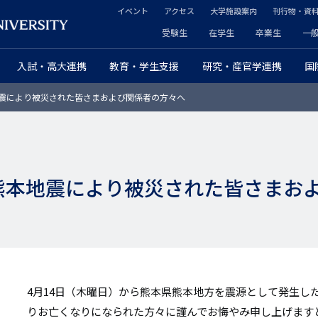
イベント
アクセス
大学施設案内
刊行物・資
ヘ
受験生
在学生
卒業生
一
ヘ
ッ
入試・高大連携
教育・学生支援
研究・産官学連携
国
ッ
ダ
本地震により被災された皆さまおよび関係者の方々へ
ダ
ー
ー
セ
プ
カ
）年熊本地震により被災された皆さまお
ラ
ン
イ
ダ
マ
リ
リ
ー
4月14日（木曜日）から熊本県熊本地方を震源として発生した
ー
りお亡くなりになられた方々に謹んでお悔やみ申し上げます