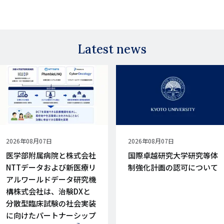
Latest news
公
2026年08月07日
公
2026年08月07日
開
開
医学部附属病院と株式会社
国際卓越研究大学研究等体
日
日
NTTデータおよび新医療リ
制強化計画の認可について
アルワールドデータ研究機
構株式会社は、治験DXと
分散型臨床試験の社会実装
に向けたパートナーシップ