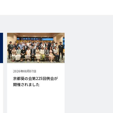
公
2026年08月07日
開
京都葵の会第225回例会が
日
開催されました