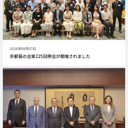
公
2026年08月07日
開
京都葵の会第225回例会が開催されました
日