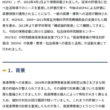
MSPA）」が、2016年4月1日より保険収載されました。従来の評価法に比
べ生活現場でのニーズを重視した評価尺度で、今後はMSPAによる評価に
医療保険が適用されることになり、一般の医療・療育への活用が期待され
ます。MSPAは、2009～2011年厚生労働科学研究費補助金の支援のもと開
発を進め、2012年より新学術領域「構成論的発達」にて展開してきまし
た。今回の保険収載に向けた活動は、社会技術研究開発センター
（RISTEX）の研究開発成果実装支援プログラム「発達障害者の特性別評
価法（MSPA）の医療・教育・社会現場への普及と活用」の活動を通じて
行われました。
1．背景
発達障害への支援は、2004年の発達障害者支援法制定以降さまざまな制
度の枠組みが整えられてきました。その過程で診断書に基づいた支援制
度も整備されてきましたが、発達障害は個人によって特性が大きく異なる
ため、個別の対応は試行錯誤が続いていました。これまでの評価ツール
は発達障害の診断を重視したものが多く、発達障害者ひとりひとりの個