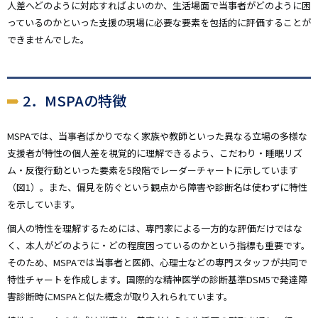
人差へどのように対応すればよいのか、生活場面で当事者がどのように困
っているのかといった支援の現場に必要な要素を包括的に評価することが
できませんでした。
2．MSPAの特徴
MSPAでは、当事者ばかりでなく家族や教師といった異なる立場の多様な
支援者が特性の個人差を視覚的に理解できるよう、こだわり・睡眠リズ
ム・反復行動といった要素を5段階でレーダーチャートに示しています
（図1）。また、偏見を防ぐという観点から障害や診断名は使わずに特性
を示しています。
個人の特性を理解するためには、専門家による一方的な評価だけではな
く、本人がどのように・どの程度困っているのかという指標も重要です。
そのため、MSPAでは当事者と医師、心理士などの専門スタッフが共同で
特性チャートを作成します。国際的な精神医学の診断基準DSM5で発達障
害診断時にMSPAと似た概念が取り入れられています。