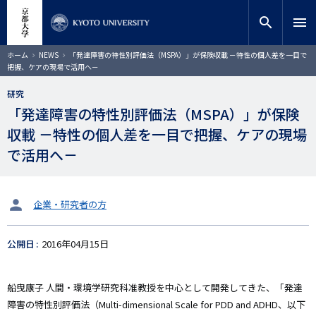
メ
close
サイト内検索
教員検索
イ
search
menu
ン
コ
検索
パ
ホーム
NEWS
「発達障害の特性別評価法（MSPA）」が保険収載 －特性の個人差を一目で
ン
ン
把握、ケアの現場で活用へ－
く
テ
ず
ン
研究
ツ
「発達障害の特性別評価法（MSPA）」が保険
に
収載 －特性の個人差を一目で把握、ケアの現場
移
動
で活用へ－
タ
企業・研究者の方
ー
ゲ
公開日
2016年04月15日
ッ
ト
船曳康子 人間・環境学研究科准教授を中心として開発してきた、「発達
障害の特性別評価法（Multi-dimensional Scale for PDD and ADHD、以下