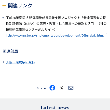
関連リンク
平成26年度採択 研究開発成果実装支援プロジェクト「発達障害者の特
性別評価法（MSPA）の医療・教育・社会現場への普及と活用」（社会
技術研究開発センターWebサイト）
http://www.ristex.jp/implementation/development/26funabiki.html
関連部局
人間・環境学研究科
Share
Share
Share
Share
on
on
via
Facebook
X
E-
mail
Latest news