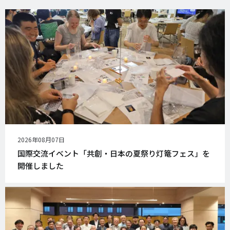
公
2026年08月07日
開
国際交流イベント「共創・日本の夏祭り灯篭フェス」を
日
開催しました