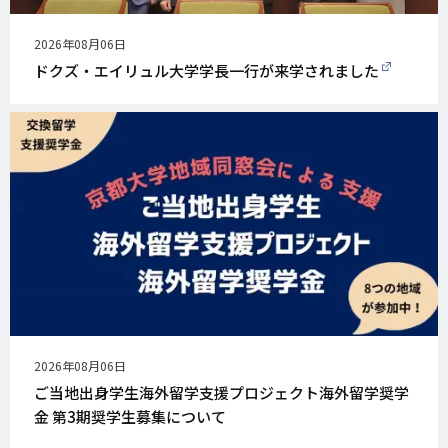
公
2026年08月06日
開
ドクズ・エイリュル大学学長一行が来学されました
日
公
2026年08月06日
開
ご当地出身学生海外留学支援プロジェクト海外留学奨学
日
金 第3期奨学生募集について