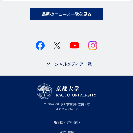
最新のニュース一覧を見る
ソーシャルメディア一覧
京
〒
606-8501
京
京都市
左京区吉田本町
都
都
Tel:
075-753-7531
大
府
学
刊行物・資料請求
フ
採用情報