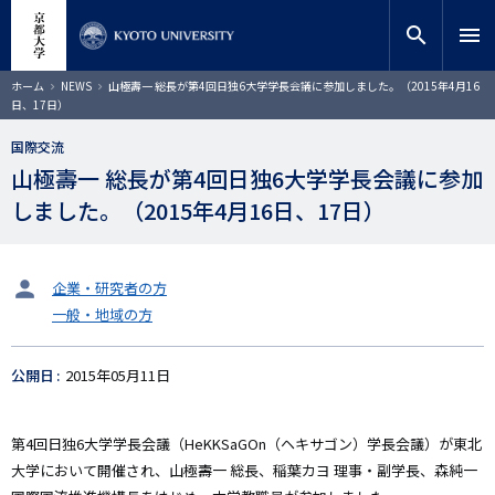
メ
close
サイト内検索
教員検索
イ
search
menu
ン
コ
検索
パ
ホーム
NEWS
山極壽一 総長が第4回日独6大学学長会議に参加しました。（2015年4月16
ン
ン
日、17日）
く
テ
ず
ン
国際交流
ツ
山極壽一 総長が第4回日独6大学学長会議に参加
に
しました。（2015年4月16日、17日）
移
動
タ
企業・研究者の方
ー
一般・地域の方
ゲ
ッ
ト
公開日
2015年05月11日
第4回日独6大学学長会議（HeKKSaGOn（ヘキサゴン）学長会議）が東北
大学において開催され、山極壽一 総長、稲葉カヨ 理事・副学長、森純一