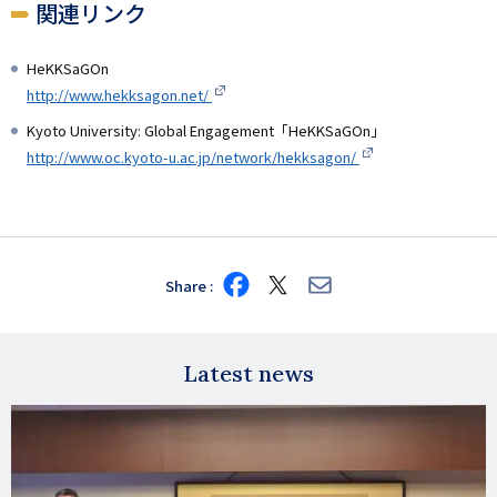
関連リンク
HeKKSaGOn
http://www.hekksagon.net/
Kyoto University: Global Engagement「HeKKSaGOn」
http://www.oc.kyoto-u.ac.jp/network/hekksagon/
Share
Share
Share
Share
on
on
via
Facebook
X
E-
mail
Latest news