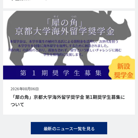
公
2026年08月06日
開
「犀の角」京都大学海外留学奨学金 第1期奨学生募集に
日
ついて
最新のニュース一覧を見る