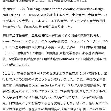
国際国流推進機構長をはじめ、本学教職員が参加しました。
今回のテーマは「Building venues for the creation of new knowledge
and values」で、HeKKSaGOnを構成する本学、東北大学、大阪大学、ハ
イデルベルク大学、カールスルーエ工科大学、ゲッチンゲン大学の日独
計6大学から、約150名の参加者が集まりました。
初日の全体会議は、里見進 東北大学総長による開会の挨拶で開幕し、
Ramin Yahyapour ゲッチンゲン大学学長代理、シュテファン・グラープヘ
アドイツ連邦共和国大使館経済部長・公使、安西祐一郎 日本学術振興会
（JSPS）理事長からの挨拶、伊藤貞嘉 東北大学理事による基調講演の
後、6大学の学長が各大学の国際戦略やHeKKSaGOnでの活動状況等につ
いて講演しました。
2日目は、学長会議で共同研究の促進および学生交流について議論し、並
行して八つの分野の研究セッションを行いました。また、午後の全体会
議では、森機構長とJoachim Gerke ハイデルベルク大学国際部長が、本
学欧州拠点ハイデルベルクオフィスと、本学構内に開所したハイデルベル
ク大学京都オフィスの紹介を行い、2大学だけでなく、6大学の欧州拠
点、日本拠点としても協力する旨を説明しました。続いて、各研究セッシ
ョンの代表者が、現在までの共同研究の成果と今後の計画について報告