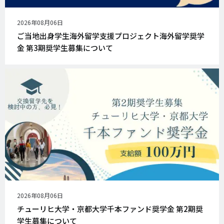
公
2026年08月06日
開
ご当地出身学生海外留学支援プロジェクト海外留学奨学
日
金 第3期奨学生募集について
公
2026年08月06日
開
チューリヒ大学・京都大学千本ファンド奨学金 第2期奨
日
学生募集について