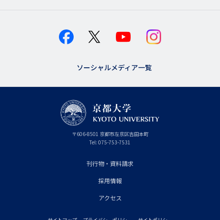
ソーシャルメディア一覧
京
〒
606-8501
京
京都市
左京区吉田本町
都
都
Tel:
075-753-7531
大
府
学
刊行物・資料請求
フ
採用情報
ッ
タ
アクセス
ー
サイトマップ
プライバシーポリシー
サイトポリシー