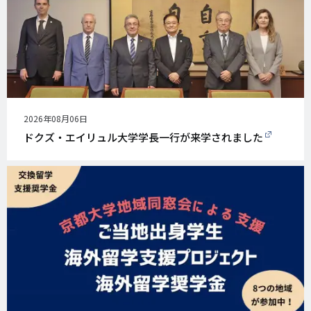
公
2026年08月06日
開
ドクズ・エイリュル大学学長一行が来学されました
日