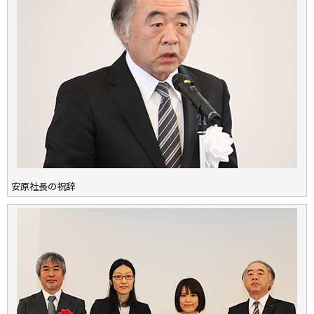
安原社長の祝辞