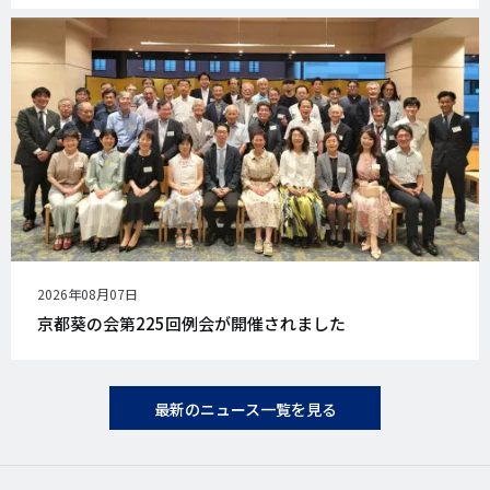
公
2026年08月07日
開
京都葵の会第225回例会が開催されました
日
最新のニュース一覧を見る