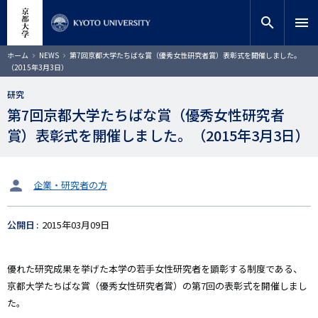
メ
close
サイト内検索
教員検索
イ
search
menu
ン
コ
検索
パ
ホーム
NEWS
第7回京都大学たちばな賞（優秀女性研究者賞）表彰式を開催しました。
ン
ン
（2015年3月3日）
く
テ
ず
ン
研究
ツ
第7回京都大学たちばな賞（優秀女性研究者
に
賞）表彰式を開催しました。（2015年3月3日）
移
動
タ
企業・研究者の方
ー
ゲ
公開日
2015年03月09日
ッ
ト
優れた研究成果を挙げた本学の若手女性研究者を顕彰する制度である、
京都大学たちばな賞（優秀女性研究者賞）の第7回の表彰式を開催しまし
た。