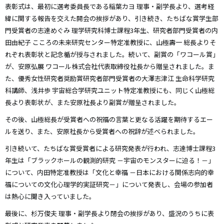
表彰式は、最初に選考委員長である稲葉カヨ 理事・副学長より、選考経
緯に関する報告を交えた開会の挨拶があり、引き続き、たちばな賞学生部
門受賞者の志達めぐみ 理学研究科博士課程3年生、研究者部門受賞者の内
田由紀子 こころの未来研究センター特定准教授に、山極壽一 総長よりそ
れぞれ表彰状と記念楯が授与されました。続いて、副賞の「ワコール賞」
が、安原弘展 ワコール株式会社代表取締役社長から贈呈されました。ま
た、優秀女性研究者奨励賞研究者部門受賞者の大澤志津江 生命科学研究
科講師、浅井歩 宇宙総合学研究ユニット特定准教授にも、同じく山極総
長より表彰状が、また安原社長より副賞が贈呈されました。
その後、山極総長が受賞者への祝福の言葉と更なる活躍を期待するエー
ルを送り、また、安原社長から受賞者への祝辞が述べられました。
引き続いて、たちばな賞受賞者による研究発表が行われ、志達博士課程3
年生は「ブラックホールの観測的研究 －宇宙のモンスターに迫る！－」
について、内田特定准教授は「文化と幸福 －日本における関係志向的幸
福についての文化心理学的実証研究－」について発表し、会場の参加者
は熱心に聞き入っていました。
最後に、杉万俊夫 理事・副学長より閉会の挨拶があり、盛況のうちに表