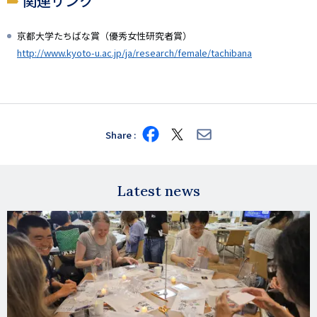
関連リンク
京都大学たちばな賞（優秀女性研究者賞）
http://www.kyoto-u.ac.jp/ja/research/female/tachibana
Share
Share
Share
Share
on
on
via
Facebook
X
E-
mail
Latest news