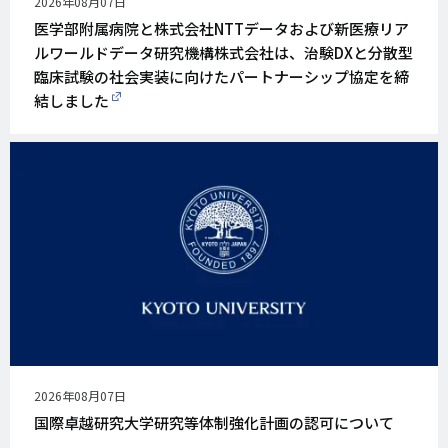
公
2026年08月07日
開
医学部附属病院と株式会社NTTデータおよび新医療リア
日
ルワールドデータ研究機構株式会社は、治験DXと分散型
臨床試験の社会実装に向けたパートナーシップ協定を締
結しました
公
2026年08月07日
開
国際卓越研究大学研究等体制強化計画の認可について
日