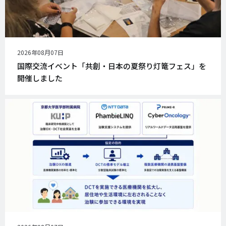
公
2026年08月07日
開
国際交流イベント「共創・日本の夏祭り灯篭フェス」を
日
開催しました