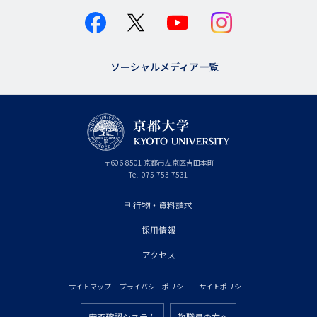
ソーシャルメディア一覧
京
〒
606-8501
京
京都市
左京区吉田本町
都
都
Tel:
075-753-7531
大
府
学
刊行物・資料請求
フ
採用情報
ッ
タ
アクセス
ー
サイトマップ
プライバシーポリシー
サイトポリシー
プ
フ
安否確認システム
教職員の方へ