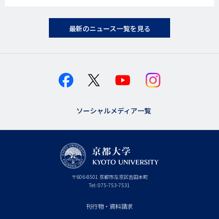
最新のニュース一覧を見る
ソーシャルメディア一覧
京
〒
606-8501
京
京都市
左京区吉田本町
都
都
Tel:
075-753-7531
大
府
学
刊行物・資料請求
フ