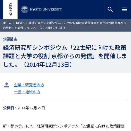
メ
close
サイト内検索
教員検索
イ
search
menu
ン
コ
検索
パ
ホーム
NEWS
経済研究所シンポジウム「22世紀に向けた政策課題と大学の役割 京都から
ン
ン
の発信」を開催しました。（2014年12月13日）
く
テ
ず
ン
公開講座
ツ
経済研究所シンポジウム「22世紀に向けた政策
に
課題と大学の役割 京都からの発信」を開催しま
移
動
した。（2014年12月13日）
タ
企業・研究者の方
ー
一般・地域の方
ゲ
ッ
ト
公開日
2014年12月25日
新・都ホテルにて、経済研究所シンポジウム「22世紀に向けた政策課題