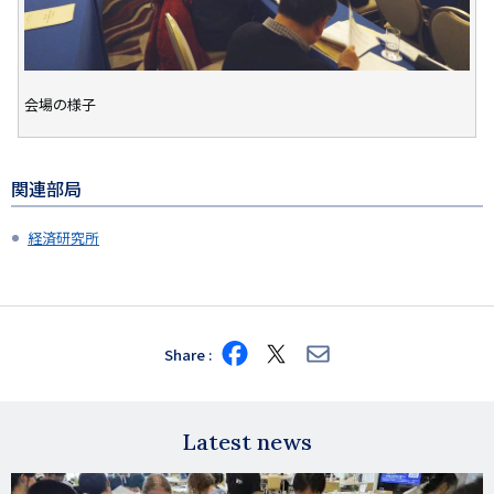
会場の様子
関連部局
経済研究所
Share
Share
Share
Share
on
on
via
Facebook
X
E-
mail
Latest news