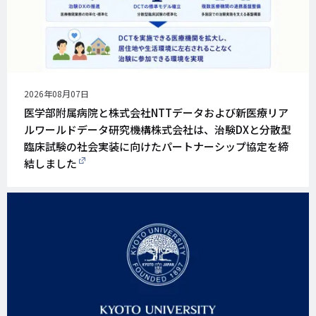
公
2026年08月07日
開
医学部附属病院と株式会社NTTデータおよび新医療リア
日
ルワールドデータ研究機構株式会社は、治験DXと分散型
臨床試験の社会実装に向けたパートナーシップ協定を締
結しました