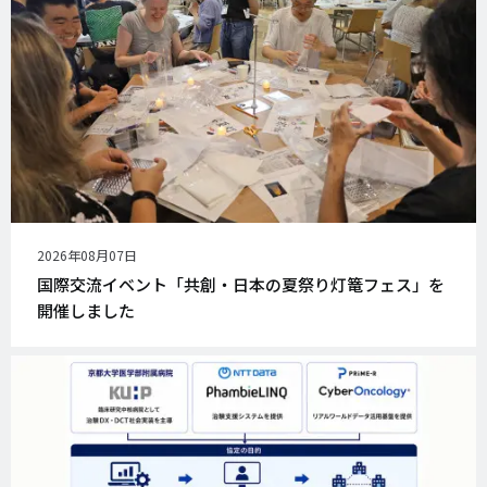
公
2026年08月07日
開
国際交流イベント「共創・日本の夏祭り灯篭フェス」を
日
開催しました