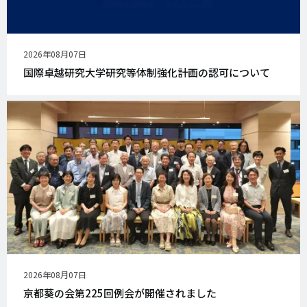
公
2026年08月07日
開
国際卓越研究大学研究等体制強化計画の認可について
日
公
2026年08月07日
開
京都葵の会第225回例会が開催されました
日