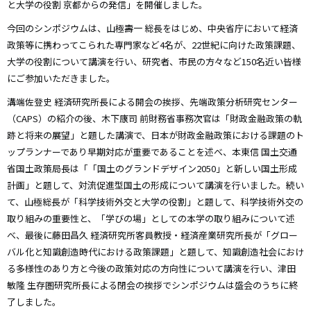
と大学の役割 京都からの発信」を開催しました。
今回のシンポジウムは、山極壽一 総長をはじめ、中央省庁において経済
政策等に携わってこられた専門家など4名が、22世紀に向けた政策課題、
大学の役割について講演を行い、研究者、市民の方々など150名近い皆様
にご参加いただきました。
溝端佐登史 経済研究所長による開会の挨拶、先端政策分析研究センター
（CAPS）の紹介の後、木下康司 前財務省事務次官は「財政金融政策の軌
跡と将来の展望」と題した講演で、日本が財政金融政策における課題のト
ップランナーであり早期対応が重要であることを述べ、本東信 国土交通
省国土政策局長は「「国土のグランドデザイン2050」と新しい国土形成
計画」と題して、対流促進型国土の形成について講演を行いました。続い
て、山極総長が「科学技術外交と大学の役割」と題して、科学技術外交の
取り組みの重要性と、「学びの場」としての本学の取り組みについて述
べ、最後に藤田昌久 経済研究所客員教授・経済産業研究所長が「グロー
バル化と知識創造時代における政策課題」と題して、知識創造社会におけ
る多様性のあり方と今後の政策対応の方向性について講演を行い、津田
敏隆 生存圏研究所長による閉会の挨拶でシンポジウムは盛会のうちに終
了しました。