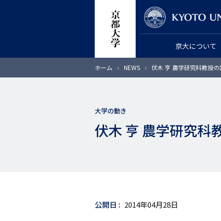
メ
教員検索
イ
ン
京大について
コ
ン
パ
ホーム
NEWS
伏木 亨 農学研究科教授の
テ
ン
く
ン
ず
ツ
大学の動き
に
伏木 亨 農学研究科
移
動
公開日
2014年04月28日