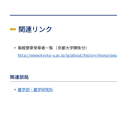
リ
リ
ン
ン
ク
関連リンク
ク
紫綬褒章受章者一覧 （京都大学関係分）
http://www.kyoto-u.ac.jp/ja/about/history/honor/a
関連部局
農学部・農学研究科