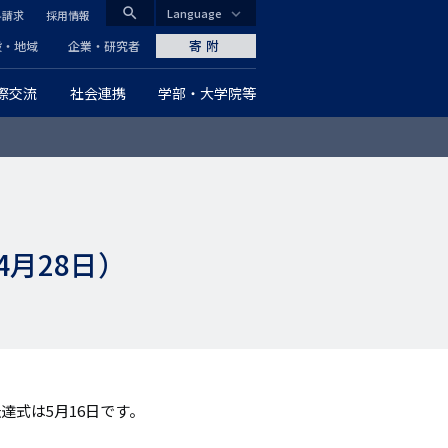
search
Language
料請求
採用情報
CLOSE
寄附
般・地域
企業・研究者
際交流
社会連携
学部・大学院等
グ
ロ
ー
バ
4月28日）
ル
ナ
ビ
ゲ
達式は5月16日です。
ー