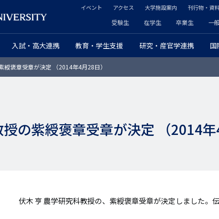
イベント
アクセス
大学施設案内
刊行物・資
ヘ
受験生
在学生
卒業生
一
ヘ
ッ
入試・高大連携
教育・学生支援
研究・産官学連携
国
ッ
ダ
紫綬褒章受章が決定 （2014年4月28日）
ダ
ー
ー
セ
プ
カ
教授の紫綬褒章受章が決定 （2014年
ラ
ン
イ
ダ
マ
リ
リ
ー
伏木 亨 農学研究科教授の、紫綬褒章受章が決定しました。伝
ー