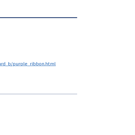
シ
ョ
ン
ward_b/purple_ribbon.html