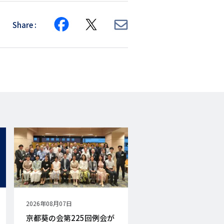
Share
Share
Share
Share
on
on
via
Facebook
X
E-
mail
公
2026年08月07日
開
京都葵の会第225回例会が