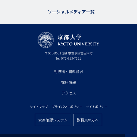
ソーシャルメディア一覧
京
〒
606-8501
京
京都市
左京区吉田本町
都
都
Tel:
075-753-7531
大
府
学
刊行物・資料請求
フ
採用情報
ッ
タ
アクセス
ー
サイトマップ
プライバシーポリシー
サイトポリシー
プ
フ
ラ
安否確認システム
教職員の方へ
ッ
フ
イ
タ
ッ