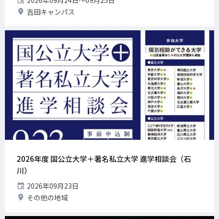
開
2026年09月24日〜09月25日
催
開
吉田キャンパス
日
催
地
2026年度 国公立大学＋著名私立大学 進学相談会（石
川）
開
2026年09月23日
催
開
その他の地域
日
催
地