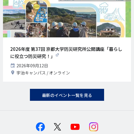
2026年度 第37回 京都大学防災研究所公開講座「暮らし
に役立つ防災研究！」
開
2026年09月12日
催
開
宇治キャンパス
オンライン
日
催
地
最新のイベント一覧を見る