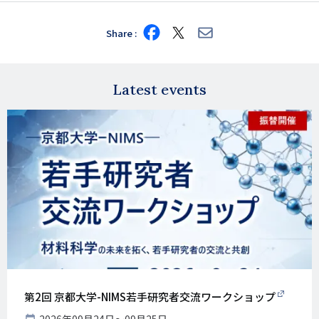
Share
Share
Share
Share
on
on
via
Facebook
X
E-
mail
Latest events
第2回 京都大学-NIMS若手研究者交流ワークショップ