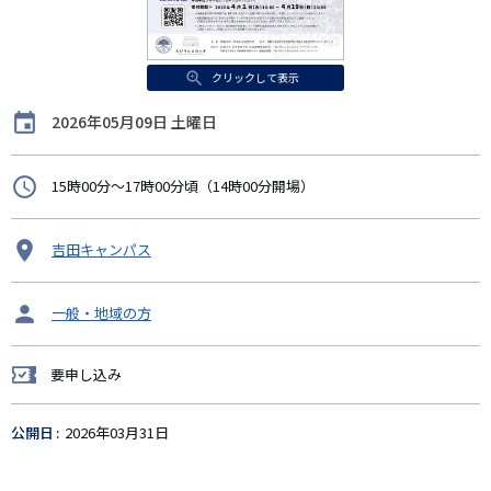
クリックして表示
開
2026年05月09日 土曜日
催
日
時
15時00分～17時00分頃（14時00分開場）
間
開
吉田キャンパス
催
地
タ
一般・地域の方
ー
ゲ
要申し込み
ッ
要
ト
申
し
公開日
2026年03月31日
込
み