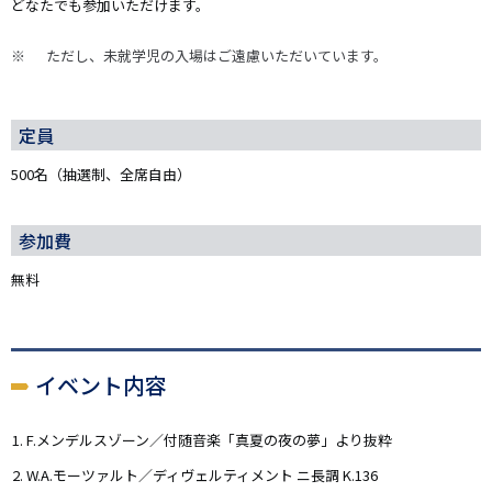
どなたでも参加いただけます。
ただし、未就学児の入場はご遠慮いただいています。
定員
500名（抽選制、全席自由）
参加費
無料
イベント内容
F.メンデルスゾーン／付随音楽「真夏の夜の夢」より抜粋
W.A.モーツァルト／ディヴェルティメント ニ長調 K.136