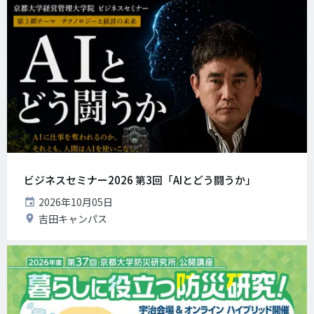
ビジネスセミナー2026 第3回「AIとどう闘うか」
開
2026年10月05日
催
開
吉田キャンパス
日
催
地