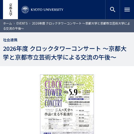
メ
close
サイト内検索
教員検索
イ
search
menu
ン
コ
検索
パ
ホーム
EVENTS
2026年度 クロックタワーコンサート ～京都大学と京都市立芸術大学によ
ン
ン
る交流の午後～
く
テ
ず
ン
社会連携
ツ
2026年度 クロックタワーコンサート ～京都大
に
学と京都市立芸術大学による交流の午後～
移
動