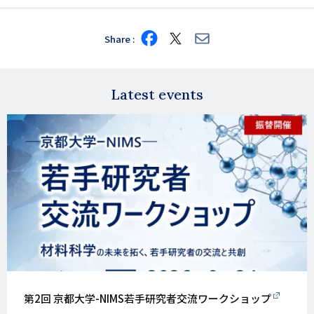
Share
Share
Share
Share
on
on
via
Facebook
X
E-
mail
Latest events
第2回 京都大学-NIMS若手研究者交流ワークショップ