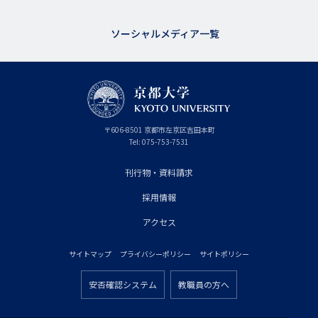
ソーシャルメディア一覧
京
〒
606-8501
京
京都市
左京区吉田本町
都
都
Tel:
075-753-7531
大
府
学
刊行物・資料請求
フ
採用情報
ッ
タ
アクセス
ー
サイトマップ
プライバシーポリシー
サイトポリシー
プ
フ
ラ
安否確認システム
教職員の方へ
ッ
フ
イ
タ
ッ