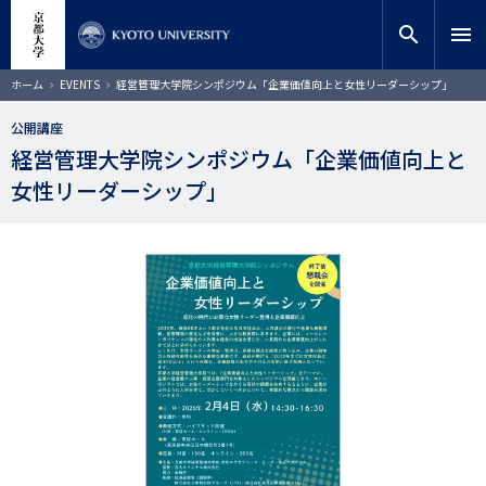
メ
close
サイト内検索
教員検索
イ
search
menu
ン
コ
検索
パ
ホーム
EVENTS
経営管理大学院シンポジウム「企業価値向上と女性リーダーシップ」
ン
ン
く
テ
ず
公開講座
ン
経営管理大学院シンポジウム「企業価値向上と
ツ
に
女性リーダーシップ」
移
動