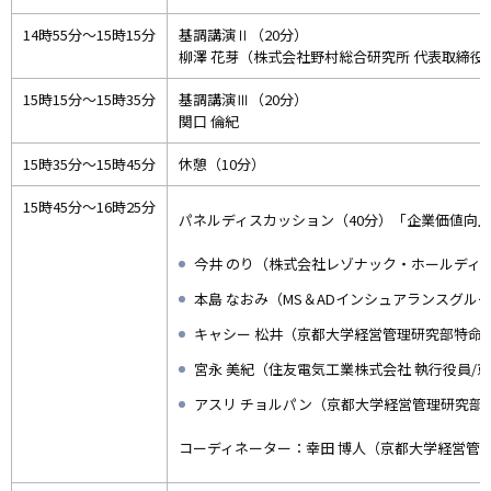
14時55分～15時15分
基調講演Ⅱ（20分）
柳澤 花芽（株式会社野村総合研究所 代表取締役
15時15分～15時35分
基調講演Ⅲ（20分）
関口 倫紀
15時35分～15時45分
休憩（10分）
15時45分～16時25分
パネルディスカッション（40分）「企業価値向
今井 のり（株式会社レゾナック・ホールディン
本島 なおみ（MS＆ADインシュアランスグルー
キャシー 松井（京都大学経営管理研究部特命
宮永 美紀（住友電気工業株式会社 執行役員/
アスリ チョルパン（京都大学経営管理研究部
コーディネーター：幸田 博人（京都大学経営管