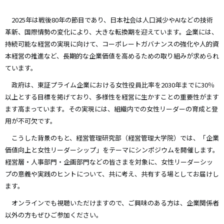
み
2025
年は戦後80年の節目であり、日本社会は人口減少やAIなどの技術
革新、国際情勢の変化により、大きな転換期を迎えています。企業には、
持続可能な経営の実現に向けて、コーポレートガバナンスの強化や人的資
本経営の推進など、長期的な企業価値を高めるための取り組みが求められ
ています。
政府は、東証プライム企業における女性役員比率を2030年までに30％
以上とする目標を掲げており、多様性を経営に生かすことの重要性がます
ます高まっています。その実現には、組織内での女性リーダーの育成と登
用が不可欠です。
こうした背景のもと、経営管理研究部（経営管理大学院）では、「企業
価値向上と女性リーダーシップ」をテーマにシンポジウムを開催します。
経営層・人事部門・企画部門などの皆さまを対象に、女性リーダーシッ
プの意義や実践のヒントについて、共に考え、共有する場としてお届けし
ます。
オンラインでも視聴いただけますので、ご興味のある方は、企業関係者
以外の方もぜひご参加ください。