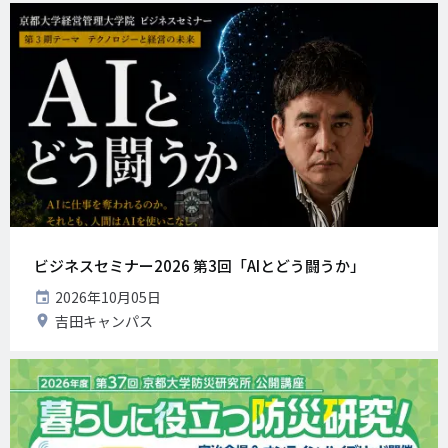
地
ビジネスセミナー2026 第3回「AIとどう闘うか」
開
2026年10月05日
催
開
吉田キャンパス
日
催
地