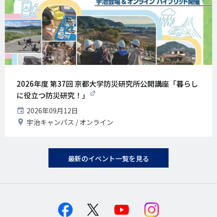
2026年度 第37回 京都大学防災研究所公開講座「暮らし
に役立つ防災研究！」
開
2026年09月12日
催
開
宇治キャンパス
オンライン
日
催
地
最新のイベント一覧を見る