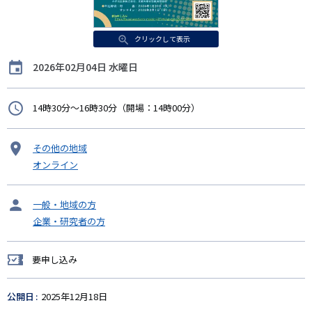
クリックして表示
開
2026年02月04日 水曜日
催
日
時
14時30分～16時30分（
開場：
14時00
分）
間
開
その他の地域
催
オンライン
地
タ
一般・地域の方
ー
企業・研究者の方
ゲ
ッ
ト
要申し込み
要
申
し
公開日
2025年12月18日
込