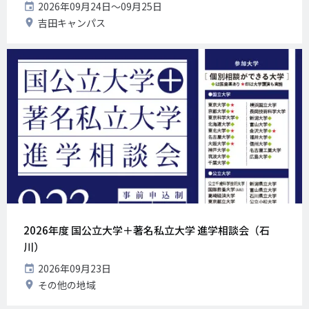
開
2026年09月24日〜09月25日
催
開
吉田キャンパス
日
催
地
2026年度 国公立大学＋著名私立大学 進学相談会（石
川）
開
2026年09月23日
催
開
その他の地域
日
催