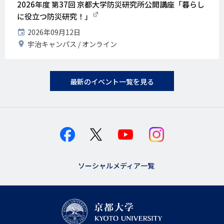
2026年度 第37回 京都大学防災研究所公開講座「暮らし
に役立つ防災研究！」
開
2026年09月12日
催
開
宇治キャンパス
オンライン
日
催
地
最新のイベント一覧を見る
ソーシャルメディア一覧