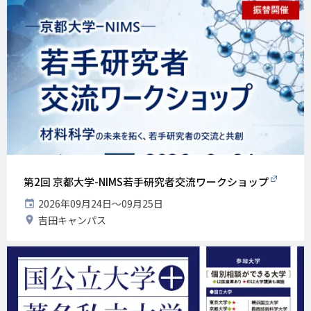
第2回 京都大学-NIMS若手研究者交流ワークショップ
開
2026年09月24日〜09月25日
催
開
吉田キャンパス
日
催
地