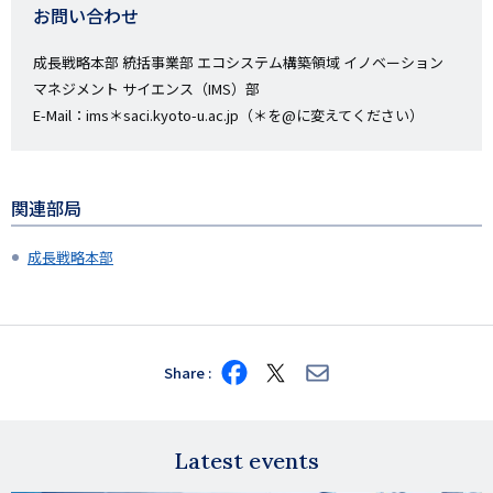
お問い合わせ
成長戦略本部 統括事業部 エコシステム構築領域 イノベーション
マネジメント サイエンス（IMS）部
E-Mail：ims＊saci.kyoto-u.ac.jp（＊を@に変えてください）
関連部局
成長戦略本部
Share
Share
Share
Share
on
on
via
Facebook
X
E-
mail
Latest events