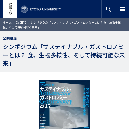
メ
close
サイト内検索
教員検索
イ
search
menu
ン
コ
検索
パ
ホーム
EVENTS
シンポジウム「サステイナブル・ガストロノミーとは？ 食、生物多様
ン
ン
性、そして持続可能な未来」
く
テ
ず
ン
公開講座
ツ
シンポジウム「サステイナブル・ガストロノミ
に
ーとは？ 食、生物多様性、そして持続可能な未
移
動
来」