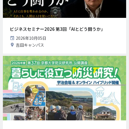
ビジネスセミナー2026 第3回「AIとどう闘うか」
開
2026年10月05日
催
開
吉田キャンパス
日
催
地