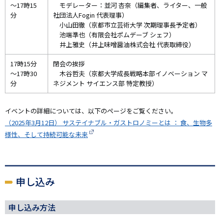
～17時15
モデレーター：並河 杏奈（編集者、ライター、一般
分
社団法人Fogin 代表理事）
小山田徹（京都市立芸術大学 次期理事長予定者）
池端準也（有限会社ポムデーブ シェフ）
井上雅史（井上味噌醤油株式会社 代表取締役）
17時15分
閉会の挨拶
～17時30
木谷哲夫（京都大学成長戦略本部イノベーション マ
分
ネジメント サイエンス部 特定教授）
イベントの詳細については、以下のページをご覧ください。
（2025年3月12日） サステイナブル・ガストロノミーとは ： 食、生物多
様性、そして持続可能な未来
申し込み
申し込み方法