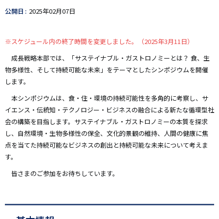
し
公開日
2025年02月07日
込
み
※スケジュール内の終了時間を変更しました。（2025年3月11日）
成長戦略本部では、「サステイナブル・ガストロノミーとは？ 食、生
物多様性、そして持続可能な未来」をテーマとしたシンポジウムを開催
します。
本シンポジウムは、食・住・環境の持続可能性を多角的に考察し、サ
イエンス・伝統知・テクノロジー・ビジネスの融合による新たな循環型社
会の構築を目指します。サステイナブル・ガストロノミーの本質を探求
し、自然環境・生物多様性の保全、文化的景観の維持、人間の健康に焦
点を当てた持続可能なビジネスの創出と持続可能な未来について考えま
す。
皆さまのご参加をお待ちしています。