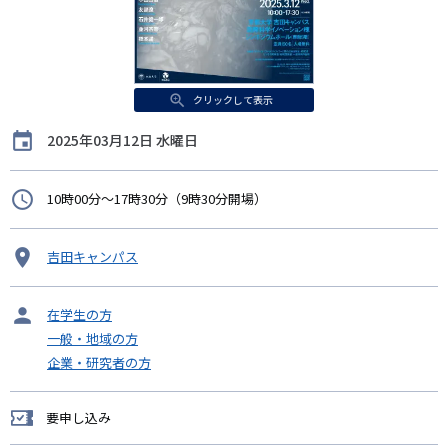
クリックして表示
開
2025年03月12日 水曜日
催
日
時
10時00分～17時30分（9時30分開場）
間
開
吉田キャンパス
催
地
タ
在学生の方
ー
一般・地域の方
ゲ
企業・研究者の方
ッ
ト
要申し込み
要
申