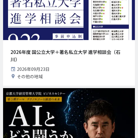
2026年度 国公立大学＋著名私立大学 進学相談会（石
川）
開
2026年09月23日
催
開
その他の地域
日
催
地