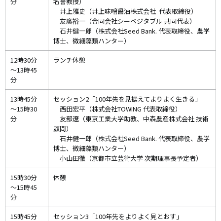
分
名誉教授）
井上雅史（井上味噌醤油株式会社 代表取締役）
友廣裕一（合同会社シーベジタブル 共同代表）
石井健一郎（株式会社Seed Bank. 代表取締役、農学
博士、微細藻類ハンター）
12時30分
ランチ休憩
～13時45
分
13時45分
セッション2「100年先を見据えてよりよく生きる」
～15時30
西田宏平（株式会社TOWING 代表取締役）
分
友部遼（東京工業大学助教、中森農産株式会社 技術
顧問）
石井健一郎（株式会社Seed Bank. 代表取締役、農学
博士、微細藻類ハンター）
小山田徹（京都市立芸術大学 次期理事長予定者）
15時30分
休憩
～15時45
分
15時45分
セッション3「100年先をよりよく見とおす」