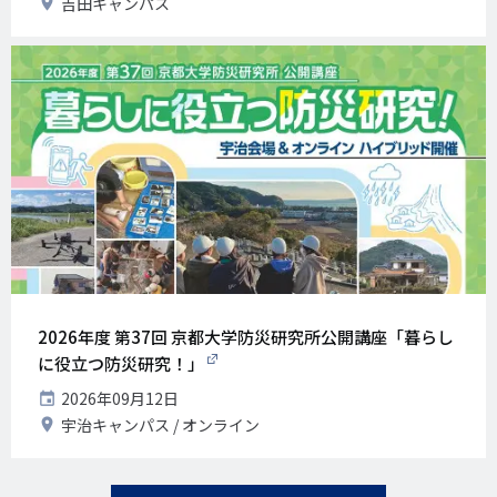
開
吉田キャンパス
日
催
地
2026年度 第37回 京都大学防災研究所公開講座「暮らし
に役立つ防災研究！」
開
2026年09月12日
催
開
宇治キャンパス
オンライン
日
催
地