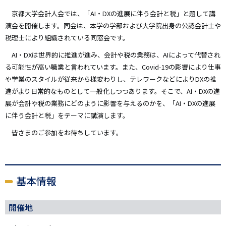
み
京都大学会計人会では、「AI・DXの進展に伴う会計と税」と題して講
演会を開催します。同会は、本学の学部および大学院出身の公認会計士や
税理士により組織されている同窓会です。
AI・DXは世界的に推進が進み、会計や税の業務は、AIによって代替され
る可能性が高い職業と言われています。また、Covid-19の影響により仕事
や学業のスタイルが従来から様変わりし、テレワークなどによりDXの推
進がより日常的なものとして一般化しつつあります。そこで、AI・DXの進
展が会計や税の業務にどのように影響を与えるのかを、「AI・DXの進展
に伴う会計と税」をテーマに講演します。
皆さまのご参加をお待ちしています。
基本情報
開催地