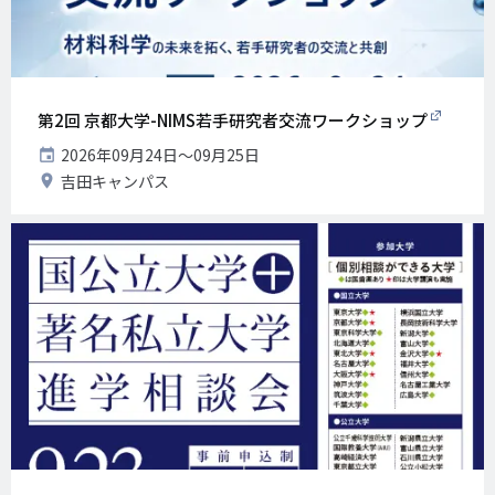
第2回 京都大学-NIMS若手研究者交流ワークショップ
開
2026年09月24日〜09月25日
催
開
吉田キャンパス
日
催
地