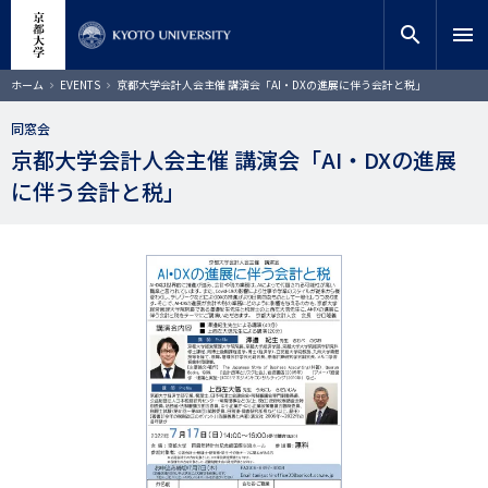
メ
close
サイト内検索
教員検索
イ
search
menu
ン
コ
検索
パ
ホーム
EVENTS
京都大学会計人会主催 講演会「AI・DXの進展に伴う会計と税」
ン
ン
く
テ
ず
同窓会
ン
京都大学会計人会主催 講演会「AI・DXの進展
ツ
に
に伴う会計と税」
移
動