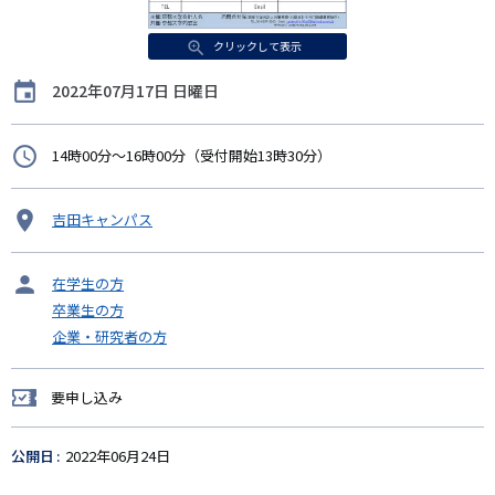
クリックして表示
開
2022年07月17日 日曜日
催
日
時
14時00分～16時00分（受付開始13時30分）
間
開
吉田キャンパス
催
地
タ
在学生の方
ー
卒業生の方
ゲ
企業・研究者の方
ッ
ト
要申し込み
要
申
し
公開日
2022年06月24日
込