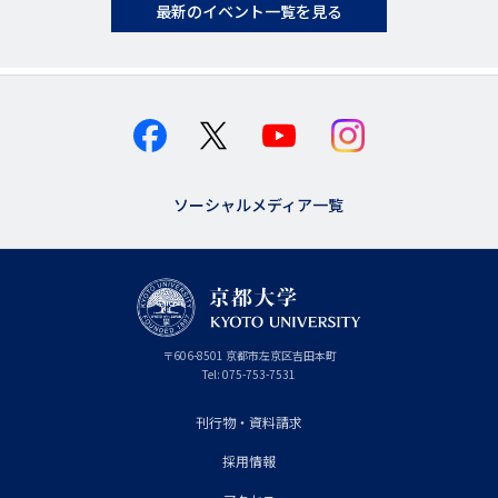
最新のイベント一覧を見る
ソーシャルメディア一覧
京
〒
606-8501
京
京都市
左京区吉田本町
都
都
Tel:
075-753-7531
大
府
学
刊行物・資料請求
フ
採用情報
ッ