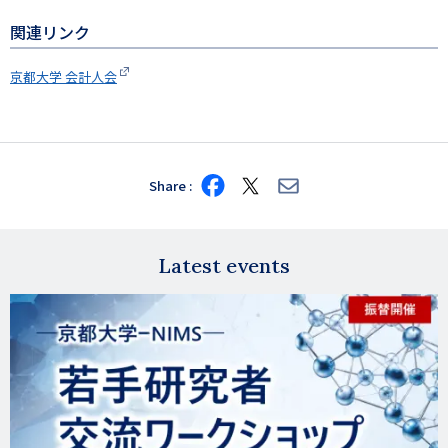
関連リンク
京都大学 会計人会
Share
Share
Share
Share
on
on
via
Facebook
X
E-
mail
Latest events