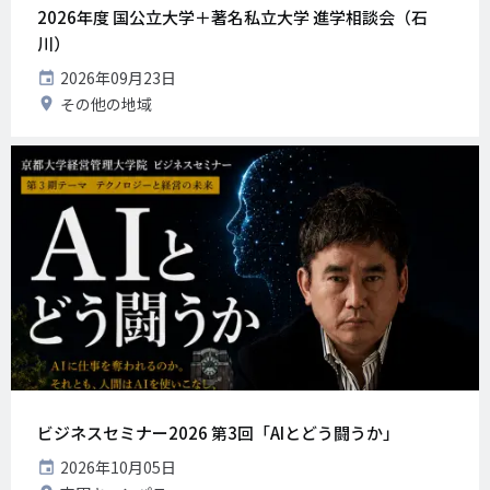
2026年度 国公立大学＋著名私立大学 進学相談会（石
川）
開
2026年09月23日
催
開
その他の地域
日
催
地
ビジネスセミナー2026 第3回「AIとどう闘うか」
開
2026年10月05日
催