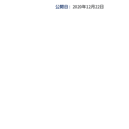
公開日
2020年12月22日
込
み