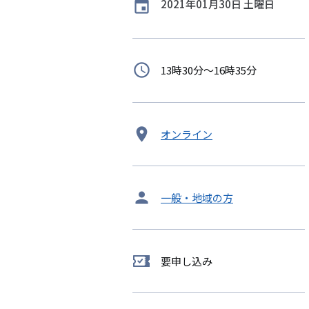
開
2021年01月30日 土曜日
催
日
時
13時30分～16時35分
間
開
オンライン
催
地
タ
一般・地域の方
ー
ゲ
ッ
要申し込み
要
ト
申
し