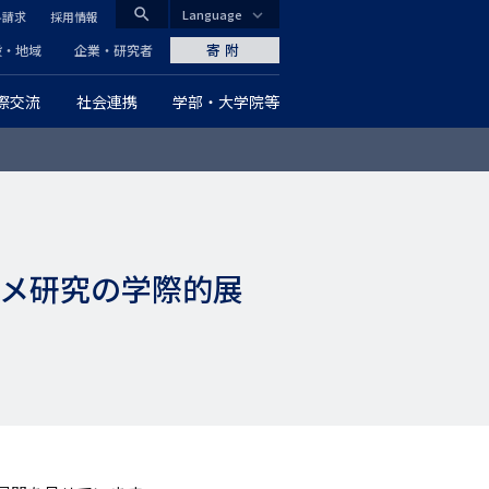
search
Language
料請求
採用情報
CLOSE
寄附
般・地域
企業・研究者
際交流
社会連携
学部・大学院等
グ
ロ
ー
バ
カメ研究の学際的展
ル
ナ
ビ
ゲ
ー