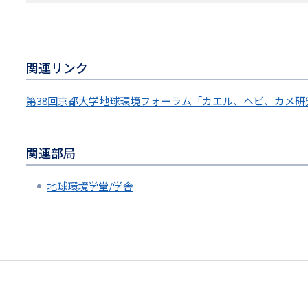
関連リンク
第38回京都大学地球環境フォーラム「カエル、ヘビ、カメ研
関連部局
地球環境学堂/学舎