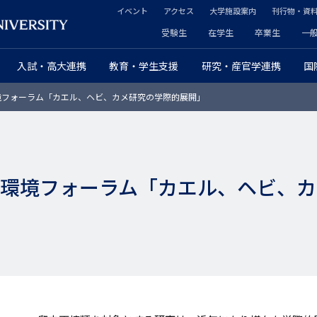
イベント
アクセス
大学施設案内
刊行物・資
ヘ
受験生
在学生
卒業生
一
ヘ
ッ
入試・高大連携
教育・学生支援
研究・産官学連携
国
ッ
ダ
境フォーラム「カエル、ヘビ、カメ研究の学際的展開」
ダ
ー
ー
セ
プ
カ
球環境フォーラム「カエル、ヘビ、
ラ
ン
イ
ダ
マ
リ
リ
ー
ー