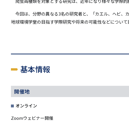
リ
爬虫両棲類を対象とする研究は、近年になり様々な学際的
リ
ン
今回は、分野の異なる3名の研究者と、「カエル、ヘビ、カ
ン
地球環境学堂の目指す学際研究や将来の可能性などについて
ク
ク
基本情報
開催地
オンライン
Zoomウェビナー開催