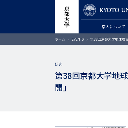
メ
教員検索
イ
ン
京大について
コ
ン
パ
ホーム
EVENTS
第38回京都大学地球環
テ
ン
く
ン
ず
ツ
研究
に
第38回京都大学地
移
動
開」