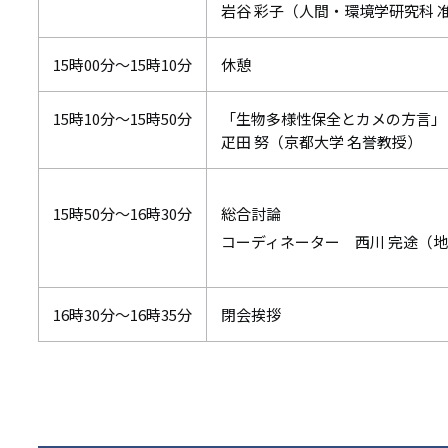
岩谷 彩子（人間・環境学研究科
15時00分～15時10分
休憩
15時10分～15時50分
「生物多様性保全とカメの方言
疋田 努（京都大学 名誉教授）
15時50分～16時30分
総合討論
コーディネーター 西川 完途（地
16時30分～16時35分
閉会挨拶