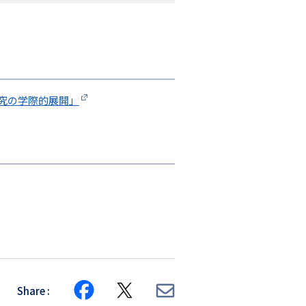
究の学際的展開」
Share
Share
Share
Share
on
on
via
Facebook