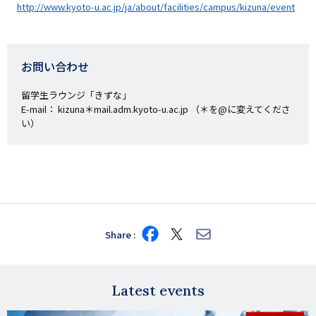
http://www.kyoto-u.ac.jp/ja/about/facilities/campus/kizuna/event
お問い合わせ
留学生ラウンジ「きずな」
E-mail： kizuna＊mail.adm.kyoto-u.ac.jp （＊を@に変えてくださ
い）
Share
Share
Share
Share
on
on
via
Facebook
X
E-
mail
Latest events