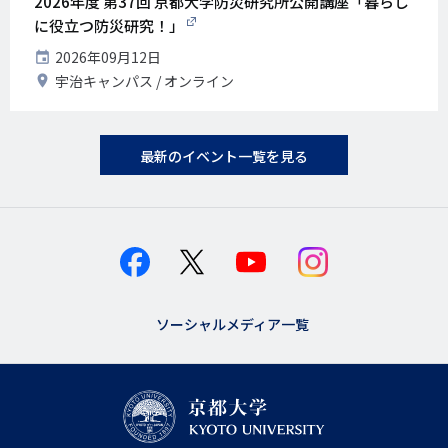
2026年度 第37回 京都大学防災研究所公開講座「暮らし
に役立つ防災研究！」
開
2026年09月12日
催
開
宇治キャンパス
オンライン
日
催
地
最新のイベント一覧を見る
ソーシャルメディア一覧