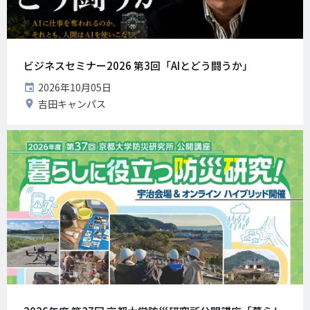
ビジネスセミナー2026 第3回「AIとどう闘うか」
開
2026年10月05日
催
開
吉田キャンパス
日
催
地