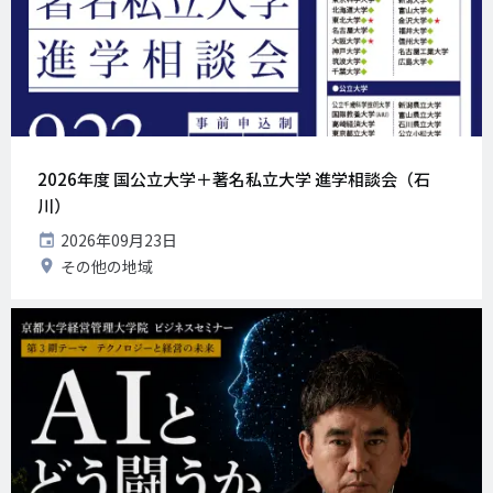
2026年度 国公立大学＋著名私立大学 進学相談会（石
川）
開
2026年09月23日
催
開
その他の地域
日
催
地