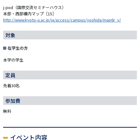
j-pod（国際交流セミナーハウス）
本部・西部構内マップ［15］
http://www.kyoto-u.ac.jp/ja/access/campus/yoshida/map6r_y/
対象
在学生の方
本学の学生
定員
先着30名
参加費
無料
イベント内容