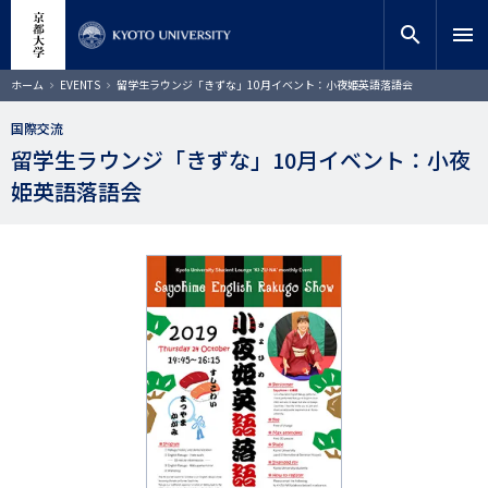
メ
close
サイト内検索
教員検索
イ
search
menu
ン
コ
検索
パ
ホーム
EVENTS
留学生ラウンジ「きずな」10月イベント：小夜姫英語落語会
ン
ン
く
テ
ず
国際交流
ン
留学生ラウンジ「きずな」10月イベント：小夜
ツ
に
姫英語落語会
移
動