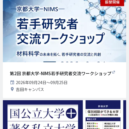
第2回 京都大学-NIMS若手研究者交流ワークショップ
開
2026年09月24日〜09月25日
催
開
吉田キャンパス
日
催
地