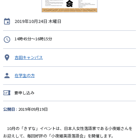
開
2019年10月24日 木曜日
催
日
時
14時45分～16時15分
間
開
吉田キャンパス
催
地
タ
在学生の方
ー
ゲ
要申し込み
ッ
要
ト
申
し
公開日
2019年09月19日
込
み
10月の「きずな」イベントは、日本人女性落語家である小夜姫さんを
お迎えして、毎回好評の「小夜姫英語落語会」を開催します。