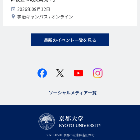
開
2026年09月12日
催
開
宇治キャンパス
オンライン
日
催
地
最新のイベント一覧を見る
ソーシャルメディア一覧
京
〒
606-8501
京
京都市
左京区吉田本町
都
都