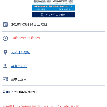
クリックして表示
開
2018年03月24日 土曜日
催
日
時
18時30分～21時30分
間
開
その他の地域
催
地
タ
卒業生の方
ー
ゲ
要申し込み
ッ
要
ト
申
し
公開日
2018年02月02日
込
み
※ 時間および参加費を変更しました。（2018年3月7日）