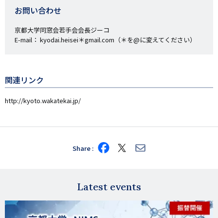
お問い合わせ
京都大学同窓会若手会会長ジーコ
E-mail： kyodai.heisei＊gmail.com（＊を@に変えてください）
関連リンク
http://kyoto.wakatekai.jp/
Share
Share
Share
Share
on
on
via
Facebook
X
E-
mail
Latest events