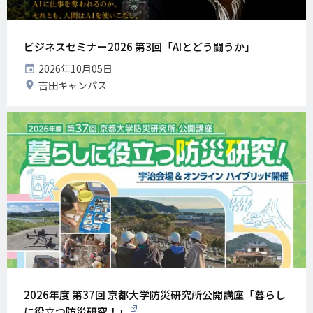
ビジネスセミナー2026 第3回「AIとどう闘うか」
開
2026年10月05日
催
開
吉田キャンパス
日
催
地
2026年度 第37回 京都大学防災研究所公開講座「暮らし
に役立つ防災研究！」