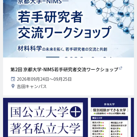
第2回 京都大学-NIMS若手研究者交流ワークショップ
開
2026年09月24日〜09月25日
催
開
吉田キャンパス
日
催
地