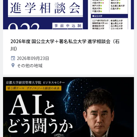
2026年度 国公立大学＋著名私立大学 進学相談会（石
川）
開
2026年09月23日
催
開
その他の地域
日
催
地