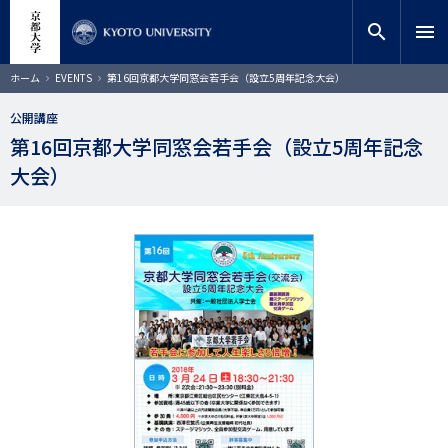
メ
close
サイト内検索
教員検索
イ
search
menu
ン
コ
検索
パ
ホーム
EVENTS
第16回京都大学同窓会若手会（設立5周年記念大会）
ン
ン
く
テ
ず
公開講座
ン
第16回京都大学同窓会若手会（設立5周年記念
ツ
に
大会）
移
動