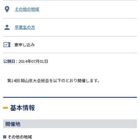
開
その他の地域
催
地
タ
卒業生の方
ー
ゲ
要申し込み
ッ
要
ト
申
し
公開日
2014年07月01日
込
み
第14回 岡山京大会総会を以下のとおり開催します。
基本情報
開催地
その他の地域