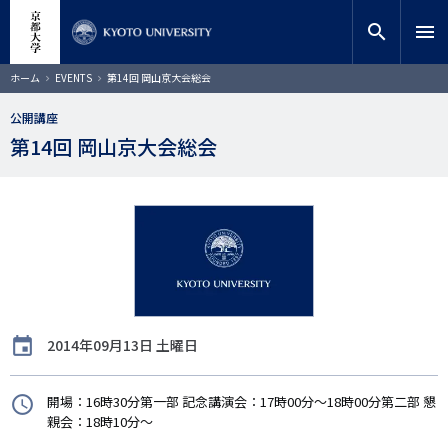
メ
close
サイト内検索
教員検索
イ
search
menu
ン
コ
検索
パ
ホーム
EVENTS
第14回 岡山京大会総会
ン
ン
く
テ
ず
公開講座
ン
第14回 岡山京大会総会
ツ
に
移
動
開
2014年09月13日 土曜日
催
日
時
開場：16時30分第一部 記念講演会：17時00分～18時00分第二部 懇
間
親会：18時10分～