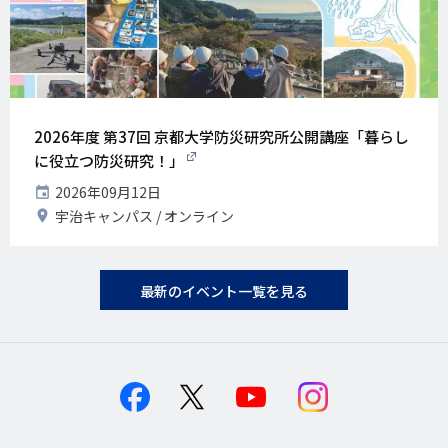
2026年度 第37回 京都大学防災研究所公開講座「暮らし
に役立つ防災研究！」
開
2026年09月12日
催
開
宇治キャンパス
オンライン
日
催
地
最新のイベント一覧を見る