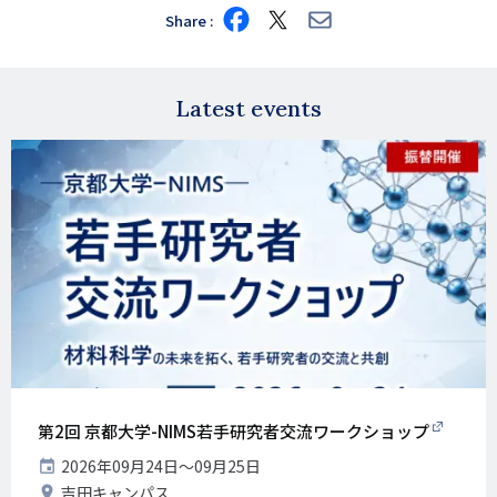
Share
Share
Share
Share
on
on
via
Facebook
X
E-
mail
Latest events
第2回 京都大学-NIMS若手研究者交流ワークショップ
開
2026年09月24日〜09月25日
催
開
吉田キャンパス