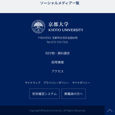
ソーシャルメディア一覧
京
〒
606-8501
京
京都市
左京区吉田本町
都
都
Tel:
075-753-7531
大
府
学
刊行物・資料請求
フ
採用情報
ッ
タ
アクセス
ー
サイトマップ
プライバシーポリシー
サイトポリシー
プ
フ
ラ
安否確認システム
教職員の方へ
ッ
フ
イ
タ
ッ
マ
ー
タ
Copyright © Kyoto University. All Rights Reserved.