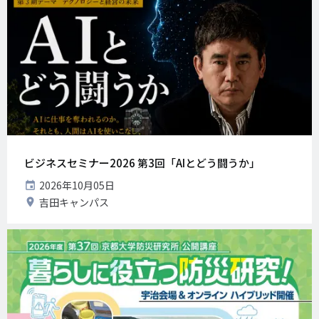
ビジネスセミナー2026 第3回「AIとどう闘うか」
開
2026年10月05日
催
開
吉田キャンパス
日
催
地