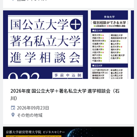
日
催
地
2026年度 国公立大学＋著名私立大学 進学相談会（石
川）
開
2026年09月23日
催
開
その他の地域
日
催
地