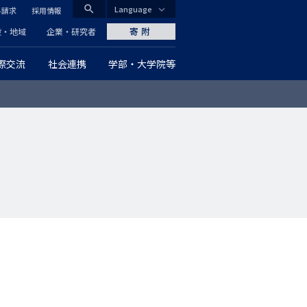
search
Language
料請求
採用情報
CLOSE
寄附
般・地域
企業・研究者
際交流
社会連携
学部・大学院等
グ
ロ
ー
バ
ル
ナ
ビ
ゲ
ー