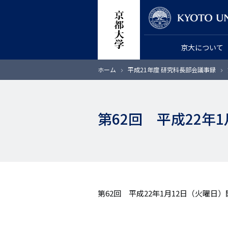
メ
教員検索
イ
ン
京大について
コ
ン
パ
ホーム
平成21年度 研究科長部会議事録
テ
ン
く
ン
ず
ツ
第62回 平成22年
に
移
動
第62回 平成22年1月12日（火曜日）