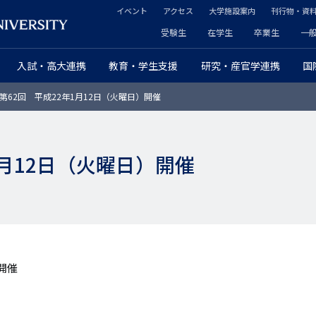
イベント
アクセス
大学施設案内
刊行物・資
ヘ
受験生
在学生
卒業生
一
ヘ
ッ
入試・高大連携
教育・学生支援
研究・産官学連携
国
ッ
ダ
第62回 平成22年1月12日（火曜日）開催
ダ
ー
ー
セ
1月12日（火曜日）開催
プ
カ
ラ
ン
イ
ダ
マ
リ
開催
リ
ー
ー