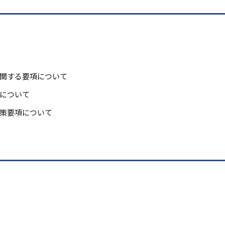
リ
リ
ン
ン
ク
ク
の受入れに関する要項について
実施諸対策について
策要項について