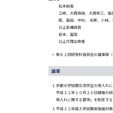
松本総長
江﨑、大西珠枝、大西有三、塩
尾、島田、中村、 米原、小林、
以上各構成員
岩本、冨田
以上代理出席者
第６１回研究科長部会の議事録（
議事
京都大学短期交流学生の受入れに
平成２１年１０月２０日開催の研
受入れに関する要項」を制定する
平成２２年度入学試験実施諸対策