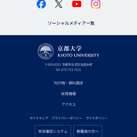
ソーシャルメディア一覧
京
〒
606-8501
京
京都市
左京区吉田本町
都
都
Tel:
075-753-7531
大
府
学
刊行物・資料請求
フ
採用情報
ッ
タ
アクセス
ー
サイトマップ
プライバシーポリシー
サイトポリシー
プ
フ
ラ
安否確認システム
教職員の方へ
ッ
フ