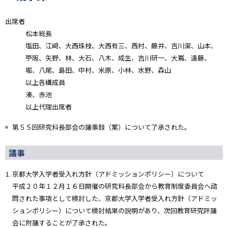
出席者
松本総長
塩田、江﨑、大西珠枝、大西有三、西村、藤井、吉川潔、山本、
苧阪、矢野、林、大石、八木、成生、吉川研一、大嶌、遠藤、
堀、八尾、島田、中村、米原、小林、水野、森山
以上各構成員
湊、赤池
以上代理出席者
第５５回研究科長部会の議事録（案）について了承された。
議事
京都大学入学者受入れ方針（アドミッションポリシー）について
平成２０年１２月１６日開催の研究科長部会から教育制度委員会へ諮
問された事項として検討した、京都大学入学者受入れ方針（アドミッ
ションポリシー）について検討結果の説明があり、次回教育研究評議
会に附議することが了承された。