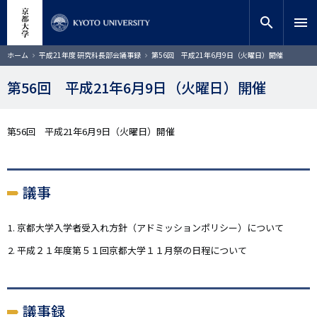
メ
close
サイト内検索
教員検索
イ
search
menu
ン
コ
検索
パ
ホーム
平成21年度 研究科長部会議事録
第56回 平成21年6月9日（火曜日）開催
ン
ン
く
テ
ず
第56回 平成21年6月9日（火曜日）開催
ン
ツ
に
第56回 平成21年6月9日（火曜日）開催
移
動
議事
京都大学入学者受入れ方針（アドミッションポリシー）について
平成２１年度第５１回京都大学１１月祭の日程について
議事録