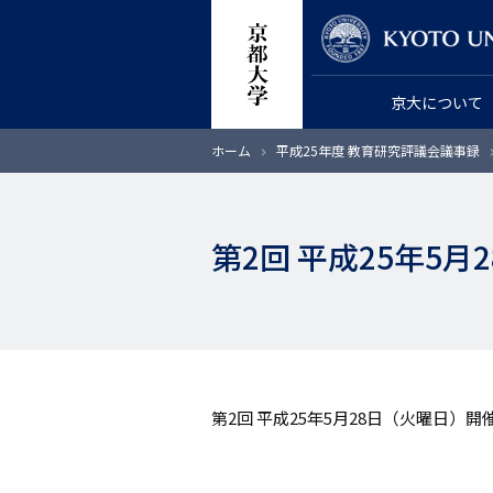
メ
教員検索
イ
ン
京大について
コ
ン
パ
ホーム
平成25年度 教育研究評議会議事録
テ
ン
く
ン
ず
ツ
第2回 平成25年5
に
移
動
第2回 平成25年5月28日（火曜日）開