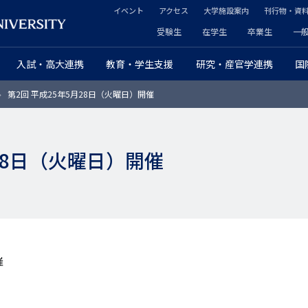
イベント
アクセス
大学施設案内
刊行物・資
ヘ
受験生
在学生
卒業生
一
ヘ
ッ
入試・高大連携
教育・学生支援
研究・産官学連携
国
ッ
ダ
第2回 平成25年5月28日（火曜日）開催
ダ
ー
ー
セ
月28日（火曜日）開催
プ
カ
ラ
ン
イ
ダ
マ
リ
催
リ
ー
ー