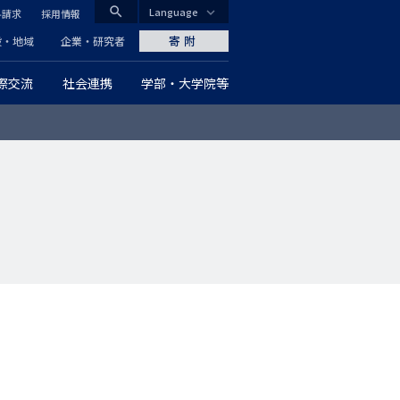
search
Language
料請求
採用情報
CLOSE
寄附
般・地域
企業・研究者
際交流
社会連携
学部・大学院等
グ
ロ
ー
バ
ル
ナ
ビ
ゲ
ー