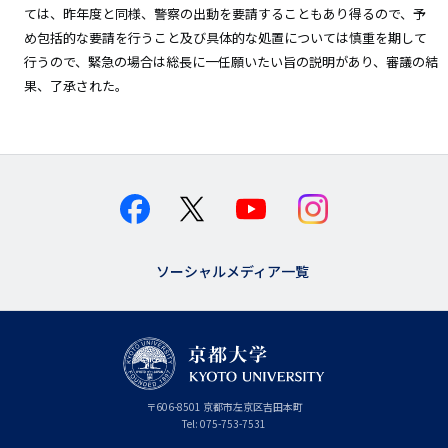
ては、昨年度と同様、警察の出動を要請することもあり得るので、予
め包括的な要請を行うこと及び具体的な処置については慎重を期して
行うので、緊急の場合は総長に一任願いたい旨の説明があり、審議の結
果、了承された。
ソーシャルメディア一覧
京
〒
606-8501
京
京都市
左京区吉田本町
都
都
Tel:
075-753-7531
大
府
学