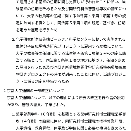
て雇用される講師の任期に関し見直しが行われたことに伴い、当
該講師の任期を改めるため及び同研究科法曹養成専攻の講師につ
いて、大学の教員等の任期に関する法律第４条第１項第１号の規
定に該当する職として、同法第５条第１項の規定に基づき、任期
を定めた雇用を行うため
化学研究所附属先端ビームナノ科学センターにおいて実施される
生体分子反応場構造研究プロジェクトに雇用する助教について、
大学の教員等の任期に関する法律第４条第１項第３号の規定に該
当する職として、同法第５条第１項の規定に基づき、任期を定め
た雇用を行うため及び同研究所環境物質化学研究系特殊環境微生
物研究プロジェクトの時限が到来したことに伴い、当該プロジェ
クトに係る規定を整備するため
京都大学通則の一部改正について
京都大学通則について、以下の理由により所要の改正を行う旨の説明
があり、審議の結果、了承された。
薬学部薬学科（６年制）を基礎とする薬学研究科博士課程薬学専
攻（４年制）の設置に伴い、同研究科博士課程の標準修業年限、
入学資格、教育課程、休学及び学位に関し必要な事項を定めるた