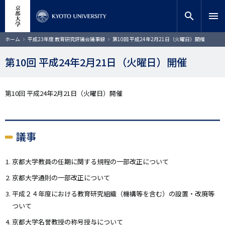
メ
close
サイト内検索
教員検索
イ
search
menu
ン
コ
検索
パ
ホーム
平成23年度 教育研究評議会議事録
第10回 平成24年2月21日（火曜日）開催
ン
ン
く
テ
ず
第10回 平成24年2月21日（火曜日）開催
ン
ツ
に
第10回 平成24年2月21日（火曜日）開催
移
動
議事
京都大学教員の任期に関する規程の一部改正について
京都大学通則の一部改正について
平成２４年度における教育研究組織（機構等を含む）の設置・改廃等
ついて
京都大学名誉教授の称号授与について