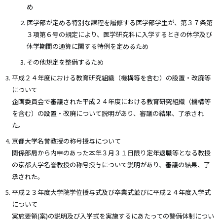
め
医学部が定める特別な課程を履修する医学部学生が、第３７条第
３項第６号の規定により、医学研究科に入学するときの休学及び
休学期間の通算に関する特例を定めるため
その他規定を整備するため
平成２４年度における教育研究組織（機構等を含む）の設置・改廃等
について
企画委員会で審議された平成２４年度における教育研究組織（機構等
を含む）の設置・改廃について説明があり、審議の結果、了承され
た。
京都大学名誉教授の称号授与について
関係部局から内申のあった本年３月３１日限り定年退職等となる教授
の京都大学名誉教授の称号授与について説明があり、審議の結果、了
承された。
平成２３年度大学院学位授与式及び卒業式並びに平成２４年度入学式
について
実施要領(案)の説明及び入学式を実施するにあたっての警備体制につい