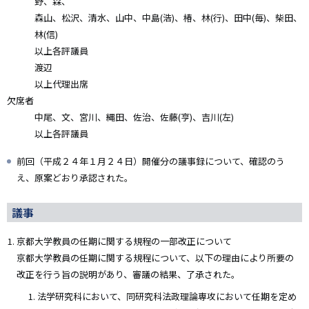
野、森、
森山、松沢、清水、山中、中島(浩)、椿、林(行)、田中(毎)、柴田、
林(信)
以上各評議員
渡辺
以上代理出席
欠席者
中尾、文、宮川、縄田、佐治、佐藤(亨)、吉川(左)
以上各評議員
前回（平成２４年１月２４日）開催分の議事録について、確認のう
え、原案どおり承認された。
議事
京都大学教員の任期に関する規程の一部改正について
京都大学教員の任期に関する規程について、以下の理由により所要の
改正を行う旨の説明があり、審議の結果、了承された。
法学研究科において、同研究科法政理論専攻において任期を定め