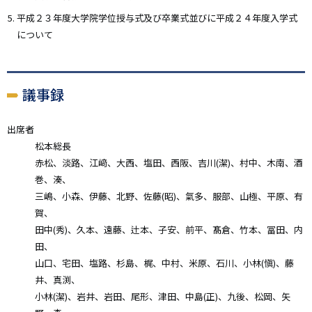
平成２３年度大学院学位授与式及び卒業式並びに平成２４年度入学式
について
議事録
出席者
松本総長
赤松、淡路、江﨑、大西、塩田、西阪、吉川(潔)、村中、木南、酒
巻、湊、
三嶋、小森、伊藤、北野、佐藤(昭)、氣多、服部、山極、平原、有
賀、
田中(秀)、久本、遠藤、辻本、子安、前平、髙倉、竹本、冨田、内
田、
山口、宅田、塩路、杉島、梶、中村、米原、石川、小林(愼)、藤
井、真渕、
小林(潔)、岩井、岩田、尾形、津田、中島(正)、九後、松岡、矢