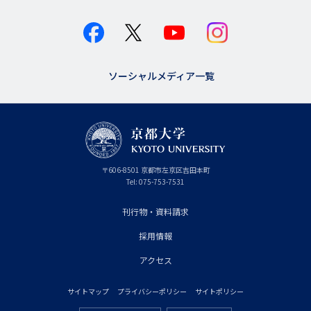
ソーシャルメディア一覧
京
〒
606-8501
京
京都市
左京区吉田本町
都
都
Tel:
075-753-7531
大
府
学
刊行物・資料請求
フ
採用情報
ッ
タ
アクセス
ー
サイトマップ
プライバシーポリシー
サイトポリシー
プ
フ