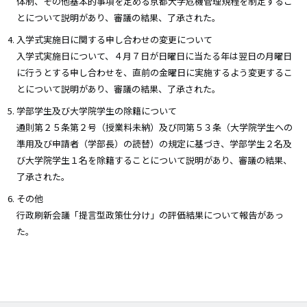
体制、その他基本的事項を定める京都大学危機管理規程を制定するこ
とについて説明があり、審議の結果、了承された。
入学式実施日に関する申し合わせの変更について
入学式実施日について、４月７日が日曜日に当たる年は翌日の月曜日
に行うとする申し合わせを、直前の金曜日に実施するよう変更するこ
とについて説明があり、審議の結果、了承された。
学部学生及び大学院学生の除籍について
通則第２５条第２号（授業料未納）及び同第５３条（大学院学生への
準用及び申請者（学部長）の読替）の規定に基づき、学部学生２名及
び大学院学生１名を除籍することについて説明があり、審議の結果、
了承された。
その他
行政刷新会議「提言型政策仕分け」の評価結果について報告があっ
た。