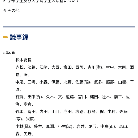
学部学生及び大学院学生の除籍について
その他
議事録
出席者
松本総長
赤松、淡路、江﨑、大西、塩田、西阪、吉川(潔)、村中、木南、酒
巻、湊、
中尾、三嶋、小森、伊藤、北野、佐藤(昭)、氣多、服部、山極、平
原、
有賀、田中(秀)、久本、文、遠藤、宮川、縄田、辻本、前平、佐
治、髙倉、
竹本、冨田、内田、山口、宅田、塩路、杉島、梶、中村、佐藤
(亨)、米原、
小林(愼)、藤井、真渕、小林(潔)、岩井、尾形、中島(正)、森山、
森、矢野、