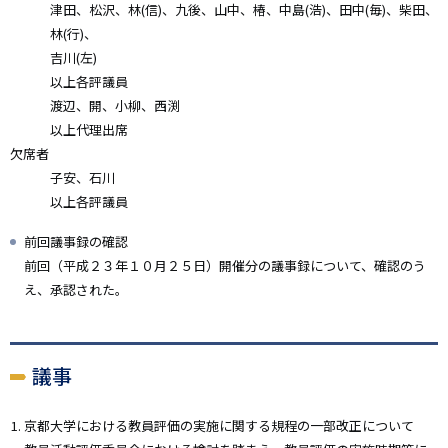
津田、松沢、林(信)、九後、山中、椿、中島(浩)、田中(毎)、柴田、
林(行)、
吉川(左)
以上各評議員
渡辺、開、小柳、西渕
以上代理出席
欠席者
子安、石川
以上各評議員
前回議事録の確認
前回（平成２３年１０月２５日）開催分の議事録について、確認のう
え、承認された。
議事
京都大学における教員評価の実施に関する規程の一部改正について