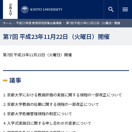
メ
close
サイト内検索
教員検索
イ
search
menu
ン
コ
検索
パ
ホーム
平成23年度 教育研究評議会議事録
第7回 平成23年11月22日（火曜日）開催
ン
ン
く
テ
ず
第7回 平成23年11月22日（火曜日）開催
ン
ツ
に
第7回 平成23年11月22日（火曜日）開催
移
動
議事
京都大学における教員評価の実施に関する規程の一部改正について
京都大学教員の任期に関する規程の一部改正について
京都大学危機管理規程の制定について
入学式実施日に関する申し合わせの変更について