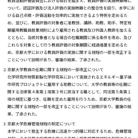
教員活動評価委員会における検討を踏まえ、教員評価の実施時期等に
ついて、認証評価及び法人評価の実施時期との整合性を図り、本学にお
ける自己点検・評価活動を効率的に実施できるよう特例を定めるた
め、並びに、教員評価の対象者に准教授、講師、助教、助手、特定有
期雇用教職員就業規則により雇用される教員及び外国人教師を加える
とともに、当該対象者となる場合の在職期間に係る条件を改め、及び
これらを対象として行う教員評価の対象期間に経過措置を定めるた
め、京都大学における教員評価の実施に関する規程の一部を改正する
ことについて説明があり、審議の結果、了承された。
京都大学教員の任期に関する規程の一部改正について
化学研究所物質創製化学研究系において実施されるエネルギー量子操
作研究プロジェクトに雇用する助教について、大学の教員等の任期に
関する法律第４条第１項第３号に該当する職として、同法第５条第１
項の規定に基づき、任期を定めた雇用を行うため、京都大学教員の任
期に関する規程の一部を改正することについて説明があり、審議の結
果、了承された。
京都大学危機管理規程の制定について
本学において発生する危機に迅速かつ的確に対応するため、危機管理