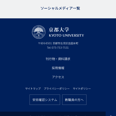
ソーシャルメディア一覧
京
〒
606-8501
京
京都市
左京区吉田本町
都
都
Tel:
075-753-7531
大
府
学
刊行物・資料請求
フ
採用情報
ッ
タ
アクセス
ー
サイトマップ
プライバシーポリシー
サイトポリシー
プ
フ
ラ
安否確認システム
教職員の方へ
ッ
フ
イ
タ
ッ