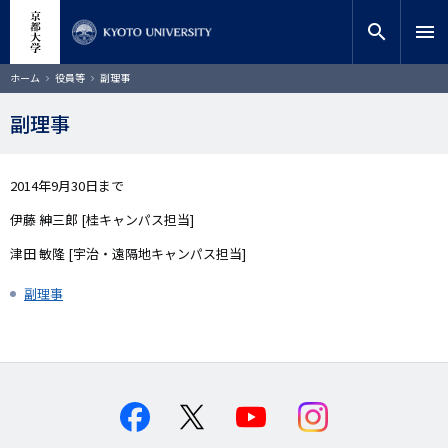
メ
close
サイト内検索
教員検索
イ
search
menu
ン
コ
検索
パ
ホーム
役員等
副理事
ン
ン
く
テ
ず
副理事
ン
ツ
に
2014年9月30日まで
移
動
伊藤 紳三郎 [桂キャンパス担当]
津田 敏隆 [宇治・遠隔地キャンパス担当]
副理事