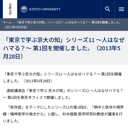
メ
close
サイト内検索
教員検索
イ
search
menu
ン
コ
検索
パ
ホーム
「東京で学ぶ京大の知」シリーズ11 ～人はなぜハマる？～ 第1回を開催しました。
ン
ン
（2013年5月28日）
く
テ
ず
ン
「東京で学ぶ京大の知」シリーズ11 ～人はなぜ
ツ
ハマる？～ 第1回を開催しました。（2013年5
に
移
月28日）
動
「東京で学ぶ京大の知」シリーズ11 ～人はなぜハマる？～ 第1回を開催
しました。（2013年5月28日）
連続講演会「東京で学ぶ 京大の知」のシリーズ11 ～人はなぜハマる？
～ 第1回を東京オフィスで開催しました。
「依存症」をテーマにしたシリーズ11の第1回は、「熱中と依存の境界
線：精神医学の視点から」と題し、村井俊哉 医学研究科教授が講演を行
いました。