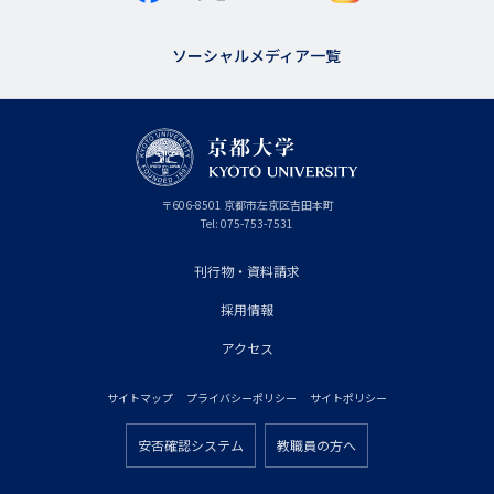
ソーシャルメディア一覧
京
〒
606-8501
京
京都市
左京区吉田本町
都
都
Tel:
075-753-7531
大
府
学
刊行物・資料請求
フ
採用情報
ッ
タ
アクセス
ー
サイトマップ
プライバシーポリシー
サイトポリシー
プ
フ
ラ
安否確認システム
教職員の方へ
ッ
フ
イ
タ
ッ