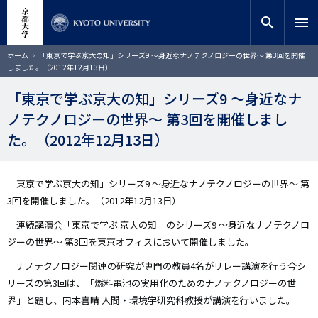
メ
close
サイト内検索
教員検索
イ
search
menu
ン
コ
検索
パ
ホーム
「東京で学ぶ京大の知」シリーズ9 ～身近なナノテクノロジーの世界～ 第3回を開催
ン
ン
しました。（2012年12月13日）
く
テ
ず
ン
「東京で学ぶ京大の知」シリーズ9 ～身近なナ
ツ
ノテクノロジーの世界～ 第3回を開催しまし
に
移
た。（2012年12月13日）
動
「東京で学ぶ京大の知」シリーズ9 ～身近なナノテクノロジーの世界～ 第
3回を開催しました。（2012年12月13日）
連続講演会「東京で学ぶ 京大の知」のシリーズ9 ～身近なナノテクノロ
ジーの世界～ 第3回を東京オフィスにおいて開催しました。
ナノテクノロジー関連の研究が専門の教員4名がリレー講演を行う今シ
リーズの第3回は、「燃料電池の実用化のためのナノテクノロジーの世
界」と題し、内本喜晴 人間・環境学研究科教授が講演を行いました。