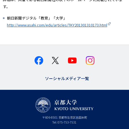
す。
朝日新聞デジタル「教育」「大学」
http://www.asahi.com/edu/articles/TKY201301310173.html
ソーシャルメディア一覧
京
〒
606-8501
京
京都市
左京区吉田本町
都
都
Tel:
075-753-7531
大
府
学