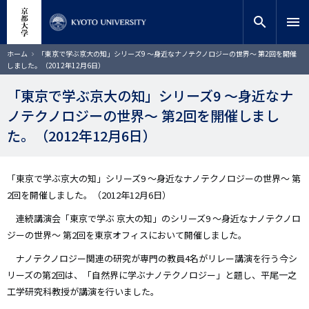
メ
close
サイト内検索
教員検索
イ
search
menu
ン
コ
検索
パ
ホーム
「東京で学ぶ京大の知」シリーズ9 ～身近なナノテクノロジーの世界～ 第2回を開催
ン
ン
しました。（2012年12月6日）
く
テ
ず
ン
「東京で学ぶ京大の知」シリーズ9 ～身近なナ
ツ
ノテクノロジーの世界～ 第2回を開催しまし
に
移
た。（2012年12月6日）
動
「東京で学ぶ京大の知」シリーズ9 ～身近なナノテクノロジーの世界～ 第
2回を開催しました。（2012年12月6日）
連続講演会「東京で学ぶ 京大の知」のシリーズ9 ～身近なナノテクノロ
ジーの世界～ 第2回を東京オフィスにおいて開催しました。
ナノテクノロジー関連の研究が専門の教員4名がリレー講演を行う今シ
リーズの第2回は、「自然界に学ぶナノテクノロジー」と題し、平尾一之
工学研究科教授が講演を行いました。