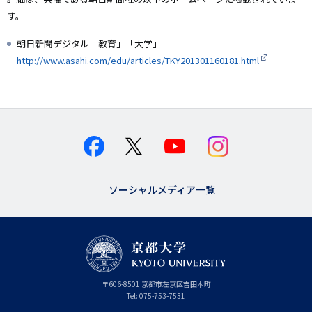
す。
朝日新聞デジタル「教育」「大学」
http://www.asahi.com/edu/articles/TKY201301160181.html
ソーシャルメディア一覧
京
〒
606-8501
京
京都市
左京区吉田本町
都
都
Tel:
075-753-7531
大
府
学