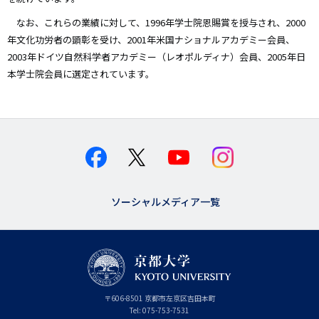
なお、これらの業績に対して、1996年学士院恩賜賞を授与され、2000
年文化功労者の顕彰を受け、2001年米国ナショナルアカデミー会員、
2003年ドイツ自然科学者アカデミー（レオポルディナ）会員、2005年日
本学士院会員に選定されています。
ソーシャルメディア一覧
京
〒
606-8501
京
京都市
左京区吉田本町
都
都
Tel:
075-753-7531
大
府