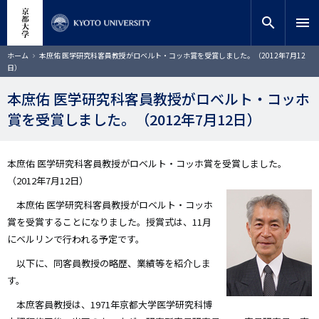
メ
close
サイト内検索
教員検索
イ
search
menu
ン
コ
検索
パ
ホーム
本庶佑 医学研究科客員教授がロベルト・コッホ賞を受賞しました。（2012年7月12
ン
ン
日）
く
テ
ず
ン
本庶佑 医学研究科客員教授がロベルト・コッホ
ツ
賞を受賞しました。（2012年7月12日）
に
移
動
本庶佑 医学研究科客員教授がロベルト・コッホ賞を受賞しました。
（2012年7月12日）
本庶佑 医学研究科客員教授がロベルト・コッホ
賞を受賞することになりました。授賞式は、11月
にベルリンで行われる予定です。
以下に、同客員教授の略歴、業績等を紹介しま
す。
本庶客員教授は、1971年京都大学医学研究科博