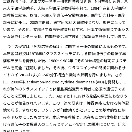
士課程修了後、米国のカーネギー研究所客員研究員、NIH客員研究員、東
京大学医学部助手、大阪大学医学部教授等を経て、1984年京都大学医学
部教授に就任、以降、京都大学遺伝子実験施設長、医学研究科長・医学
部長に就任し、2005年退職、医学研究科客員教授となり、現在に至って
います。その他、文部科学省高等教育局科学官、日本学術振興会学術シス
テム研究センター所長、内閣府総合科学技術会議議員を歴任しています。
今回の受賞は「免疫応答の解明」に関する一連の業績によるものです。
本庶客員教授は1978年にクラススイッチにおける抗体遺伝子の遺伝子再
構成モデルを発表した後、1980～1982年にそのDNA構造の解明によりモ
デルを完全に証明しました。その後、クラススイッチの制御に関わるサ
イトカインIL-4およびIL-5の分子構造と機能の解明を行いました。さら
に、2000年にactivation-induced cytidine deaminase (AID)を発見し、こ
れが抗体のクラススイッチと体細胞突然変異の両者に必須の遺伝子であ
ることを証明しました。また、AIDはヒトにおける発癌の原因にもなりう
ることが報告されています。この一連の研究は、獲得免疫における抗体記
憶の形成、すなわち、ワクチンが何故効くかということの基本的な仕組
みを明らかにしたものです。本庶客員教授は、現在もこの抗体多様化にお
ける遺伝子の変異導入のしくみとゲノム不安定化の関連について、研究
を続けています。