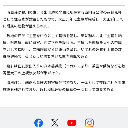
清風荘は鴨川の東、今出川通の北側に所在する西園寺公望の京都私邸
として住友家が建設したもので、大正元年に主屋が完成し、大正3年まで
に附属の建物が整えられた。
敷地の西半に主屋を中心として建物を配し、東に離れ、北に土蔵と納
屋、附属屋、南に茶室、西に正門を設ける。主屋は各部屋を大小の中庭
を介して接続し、二階座敷からは東山を望む。いずれの建物も上質の数
寄屋建築で、私邸らしい落ち着いた室内意匠である。
設計は住友家出入りの八木甚兵衛（ニ代）により、茶室や供待などを数
寄屋大工の上坂浅次郎が手がけた。
清風荘は、端正な意匠の数寄屋住宅であり、一体として整備された附属
施設も残されており、近代和風建築の精華のーつとして重要である。