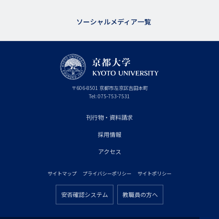
ソーシャルメディア一覧
京
〒
606-8501
京
京都市
左京区吉田本町
都
都
Tel:
075-753-7531
大
府
学
刊行物・資料請求
フ
採用情報
ッ
タ
アクセス
ー
サイトマップ
プライバシーポリシー
サイトポリシー
プ
フ
ラ
安否確認システム
教職員の方へ
ッ
フ
イ
タ
ッ