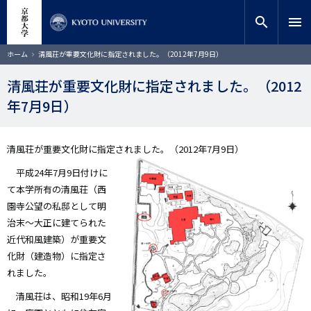
メ
close
サイト内検索
教員検索
イ
search
menu
ン
コ
検索
パ
ホーム
清風荘が重要文化財に指定されました。（2012年7月9日）
ン
ン
く
テ
ず
清風荘が重要文化財に指定されました。（2012
ン
年7月9日）
ツ
に
移
動
清風荘が重要文化財に指定されました。（2012年7月9日）
平成24年7月9日付けに
て本学所有の清風荘（西
園寺公望の私邸として明
治末～大正に建てられた
近代和風建築）が重要文
化財（建造物）に指定さ
れました。
清風荘は、昭和19年6月