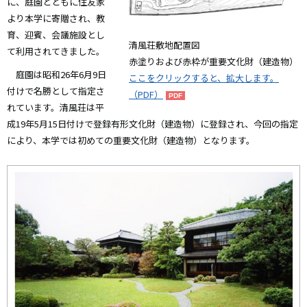
に、庭園とともに住友家
より本学に寄贈され、教
育、迎賓、会議施設とし
清風荘敷地配置図
て利用されてきました。
赤塗りおよび赤枠が重要文化財（建造物）
庭園は昭和26年6月9日
ここをクリックすると、拡大します。
付けで名勝として指定さ
（PDF）
れています。清風荘は平
成19年5月15日付けで登録有形文化財（建造物）に登録され、今回の指定
により、本学では初めての重要文化財（建造物）となります。