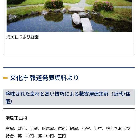
清風荘および庭園
文化庁 報道発表資料より
吟味された良材と高い技巧による数寄屋建築群（近代/住
宅）
清風荘 12棟
主屋、離れ、土蔵、附属屋、詰所、納屋、茶室、供待、袴付きおよび
待合、第一中門、第二中門、正門