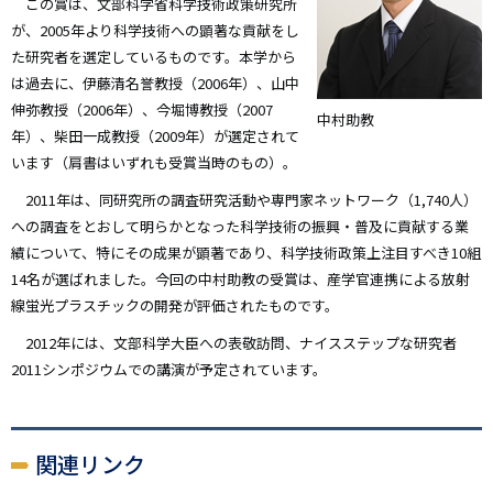
この賞は、文部科学省科学技術政策研究所
が、2005年より科学技術への顕著な貢献をし
た研究者を選定しているものです。本学から
は過去に、伊藤清名誉教授（2006年）、山中
伸弥教授（2006年）、今堀博教授（2007
中村助教
年）、柴田一成教授（2009年）が選定されて
います（肩書はいずれも受賞当時のもの）。
2011年は、同研究所の調査研究活動や専門家ネットワーク（1,740人）
への調査をとおして明らかとなった科学技術の振興・普及に貢献する業
績について、特にその成果が顕著であり、科学技術政策上注目すべき10組
14名が選ばれました。今回の中村助教の受賞は、産学官連携による放射
線蛍光プラスチックの開発が評価されたものです。
2012年には、文部科学大臣への表敬訪問、ナイスステップな研究者
2011シンポジウムでの講演が予定されています。
関連リンク