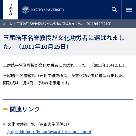
メ
close
サイト内検索
教員検索
イ
search
menu
ン
コ
検索
パ
ホーム
玉尾皓平名誉教授が文化功労者に選ばれました。（2011年10月25日）
ン
ン
く
テ
ず
玉尾皓平名誉教授が文化功労者に選ばれまし
ン
た。（2011年10月25日）
ツ
に
移
動
玉尾皓平名誉教授が文化功労者に選ばれました。（2011年10月25日）
玉尾皓平 名誉教授（元化学研究所長）が文化功労者に選ばれました。
顕彰式は11月4日に行われる予定です。
関連リンク
文化功労者一覧 （京都大学関係分）
/ja/profile/intro/honor/award_b/cultural_merit