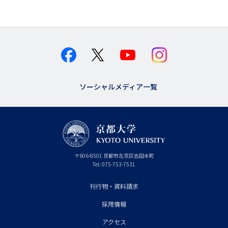
ソーシャルメディア一覧
京
〒
606-8501
京
京都市
左京区吉田本町
都
都
Tel:
075-753-7531
大
府
学
刊行物・資料請求
フ
採用情報
ッ
タ
アクセス