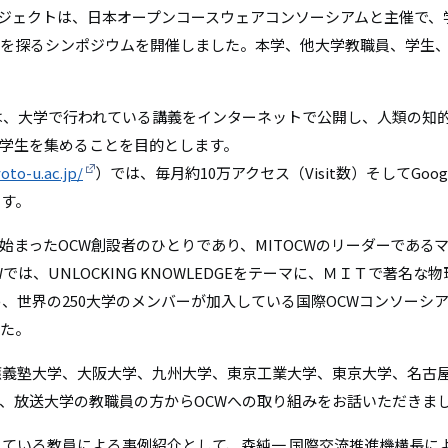
リ
ジェクトは、日本オープンコースウェアコンソーシアムと主催で、
リ
ン
性を探るシンポジウムを開催しました。本学、他大学教職員、学生、
ン
ク
ク
は、大学で行われている講義をインターネットで公開し、人類の知
学生を集めることを目的とします。
oto-u.ac.jp/
）では、毎月約10万アクセス（Visit数）そしてGoo
ます。
で始まったOCW創設者のひとりであり、MITOCWのリーダーである
は、UNLOCKING KNOWLEDGEをテーマに、ＭＩＴで著名な物理学
め、世界の250大学のメンバーが加入している国際OCWコンソーシ
した。
義塾大学、大阪大学、九州大学、東京工業大学、東京大学、名古
、放送大学の教職員の方からOCWへの取り組みをお話いただきま
いる教員による事例紹介として、森純一 国際交流推進機構長による「K