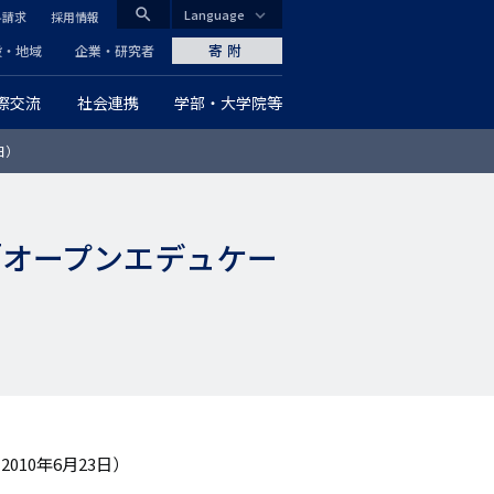
search
Language
料請求
採用情報
CLOSE
寄附
般・地域
企業・研究者
際交流
社会連携
学部・大学院等
グ
日）
ロ
ー
「オープンエデュケー
バ
ル
ナ
ビ
ゲ
10年6月23日）
ー