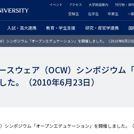
イベント
アクセス
大学施設案内
刊行物・資
ヘ
受験生
在学生
卒業生
一
ヘ
ッ
入試・高大連携
教育・学生支援
研究・産官学連携
国
ッ
ダ
W）シンポジウム「オープンエデュケーション」を開催しました。（2010年6月23
ダ
ー
ー
セ
ースウェア（OCW）シンポジウム
プ
カ
た。（2010年6月23日）
ラ
ン
イ
ダ
マ
リ
リ
ー
）シンポジウム「オープンエデュケーション」を開催しました。（20
ー