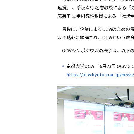
連携」 、苧阪直行 名誉教授による「
恵美子 文学研究科教授による 「社会
最後に、企業によるOCWのための最
まで熱心に聴講され、OCWという教
OCWシンポジウムの様子は、以下の
京都大学OCW 「6月23日 OCW
https://ocw.kyoto-u.ac.jp/ne