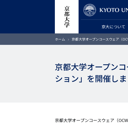
メ
教員検索
イ
ン
京大について
コ
ン
パ
ホーム
京都大学オープンコースウェア（OC
テ
ン
く
ン
ず
ツ
京都大学オープンコ
に
移
ション」を開催しまし
動
京都大学オープンコースウェア（OCW