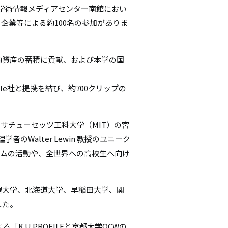
学術情報メディアセンター南館におい
シ
企業等による約100名の参加がありま
ョ
ン
的資産の蓄積に貢献、および本学の国
gle社と提携を結び、約700クリップの
マサチューセッツ工科大学（MIT）の宮
者のWalter Lewin 教授のユニーク
アムの活動や、全世界への高校生へ向け
屋大学、北海道大学、早稲田大学、関
した。
.U.PROFILEと京都大学OCWの