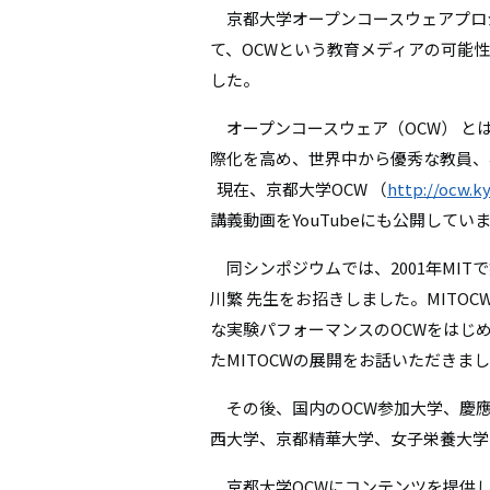
京都大学オープンコースウェアプロ
て、OCWという教育メディアの可能
した。
オープンコースウェア（OCW） と
際化を高め、世界中から優秀な教員、
現在、京都大学OCW （
http://ocw.ky
講義動画をYouTubeにも公開してい
同シンポジウムでは、2001年MIT
川繁 先生をお招きしました。MITOCWで
な実験パフォーマンスのOCWをはじ
たMITOCWの展開をお話いただきま
その後、国内のOCW参加大学、慶應
西大学、京都精華大学、女子栄養大学
京都大学OCWにコンテンツを提供して