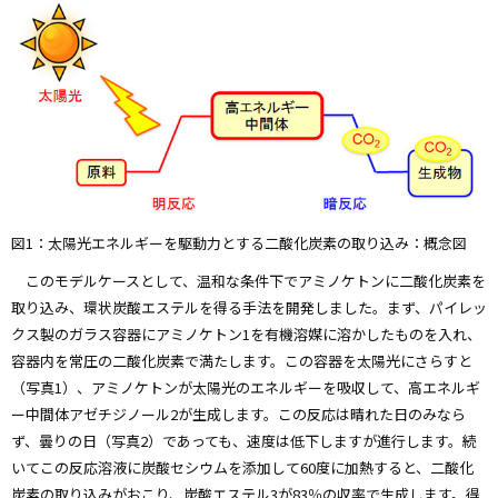
図1：太陽光エネルギーを駆動力とする二酸化炭素の取り込み：概念図
このモデルケースとして、温和な条件下でアミノケトンに二酸化炭素を
取り込み、環状炭酸エステルを得る手法を開発しました。まず、パイレッ
クス製のガラス容器にアミノケトン1を有機溶媒に溶かしたものを入れ、
容器内を常圧の二酸化炭素で満たします。この容器を太陽光にさらすと
（写真1）、アミノケトンが太陽光のエネルギーを吸収して、高エネルギ
ー中間体アゼチジノール2が生成します。この反応は晴れた日のみなら
ず、曇りの日（写真2）であっても、速度は低下しますが進行します。続
いてこの反応溶液に炭酸セシウムを添加して60度に加熱すると、二酸化
炭素の取り込みがおこり、炭酸エステル3が83％の収率で生成します。得