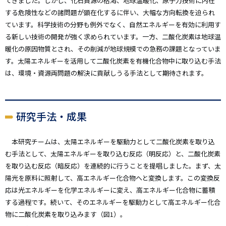
てきました。しかし、化石資源の枯渇、地球温暖化、原子力技術に内在
する危険性などの諸問題が顕在化するに伴い、大幅な方向転換を迫られ
ています。科学技術の分野も例外でなく、自然エネルギーを有効に利用す
る新しい技術の開発が強く求められています。一方、二酸化炭素は地球温
暖化の原因物質とされ、その削減が地球規模での急務の課題となっていま
す。太陽エネルギーを活用して二酸化炭素を有機化合物中に取り込む手法
は、環境・資源両問題の解決に貢献しうる手法として期待されます。
研究手法・成果
本研究チームは、太陽エネルギーを駆動力として二酸化炭素を取り込
む手法として、太陽エネルギーを取り込む反応（明反応）と、二酸化炭素
を取り込む反応（暗反応）を連続的に行うことを提唱しました。まず、太
陽光を原料に照射して、高エネルギー化合物へと変換します。この変換反
応は光エネルギーを化学エネルギーに変え、高エネルギー化合物に蓄積
する過程です。続いて、そのエネルギーを駆動力として高エネルギー化合
物に二酸化炭素を取り込みます（図1）。