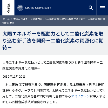
メ
close
サイト内検索
教員検索
イ
search
menu
ン
コ
検索
パ
ホーム
太陽エネルギーを駆動力として二酸化炭素を取り込む新手法を開発－二酸化炭素の資
ン
ン
源化に期待－
く
テ
ず
ン
太陽エネルギーを駆動力として二酸化炭素を取
ツ
り込む新手法を開発－二酸化炭素の資源化に期
に
移
待－
動
太陽エネルギーを駆動力として二酸化炭素を取り込む新手法を開発－二
酸化炭素の資源化に期待－
2012年11月20日
村上正浩 工学研究科教授、石田直樹 同助教、島本康宏氏（同博士後期
課程）らのグループの共同研究で、太陽光のエネルギーを駆動力として利
用して、二酸化炭素を基本的な有機化合物である
アミノケトン
に導入する
新しい有機合成手法が開発されました。