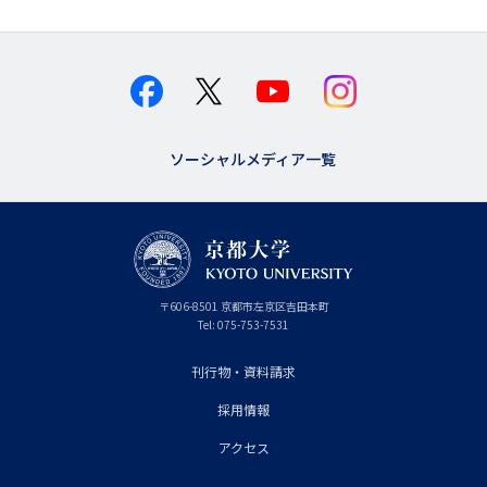
ソーシャルメディア一覧
京
〒
606-8501
京
京都市
左京区吉田本町
都
都
Tel:
075-753-7531
大
府
学
刊行物・資料請求
フ
採用情報
ッ
タ
アクセス
ー