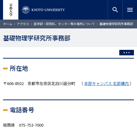
メ
close
サイト内検索
教員検索
イ
search
menu
ン
コ
検索
パ
ホーム
アクセス
各学部・研究科、センター等の場所について
基礎物理学研究所事務部
ン
ン
く
テ
ず
基礎物理学研究所事務部
ン
ツ
に
移
動
所在地
〒606-8502 京都市左京区北白川追分町 （
本部キャンパス 北部構内
）
電話番号
総務掛 075-753-7000