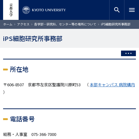
メ
close
サイト内検索
教員検索
イ
search
menu
ン
コ
検索
パ
ホーム
アクセス
各学部・研究科、センター等の場所について
iPS細胞研究所事務部
ン
ン
く
テ
ず
iPS細胞研究所事務部
ン
ツ
に
移
動
所在地
〒606-8507 京都市左京区聖護院川原町53 （
本部キャンパス 病院構内
）
電話番号
総務・人事室 075-366-7000