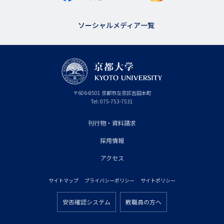
ソーシャルメディア一覧
京
〒
606-8501
京
京都市
左京区吉田本町
都
都
Tel:
075-753-7531
大
府
学
刊行物・資料請求
フ
採用情報
ッ
タ
アクセス
ー
サイトマップ
プライバシーポリシー
サイトポリシー
プ
フ
ラ
安否確認システム
教職員の方へ
ッ
フ
イ
タ
ッ