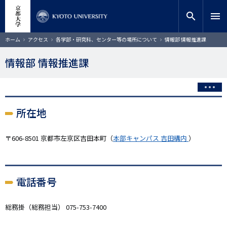
メ
close
サイト内検索
教員検索
イ
search
menu
ン
コ
検索
パ
ホーム
アクセス
各学部・研究科、センター等の場所について
情報部 情報推進課
ン
ン
く
テ
ず
情報部 情報推進課
ン
ツ
に
移
動
所在地
〒606-8501 京都市左京区吉田本町（
本部キャンパス 吉田構内
）
電話番号
総務掛（総務担当） 075-753-7400