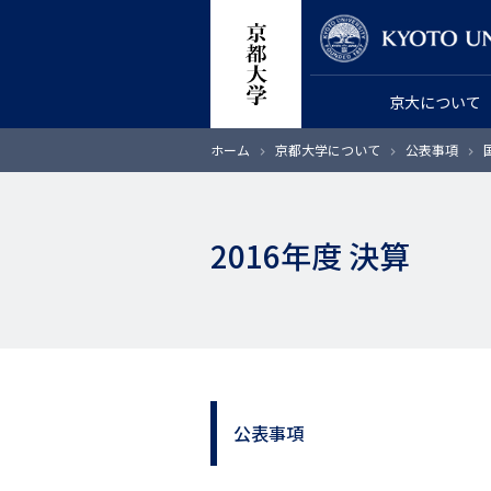
メ
教員検索
イ
ン
京大について
コ
ン
パ
ホーム
京都大学について
公表事項
テ
ン
く
ン
ず
ツ
2016年度 決算
に
移
動
公表事項
サ
イ