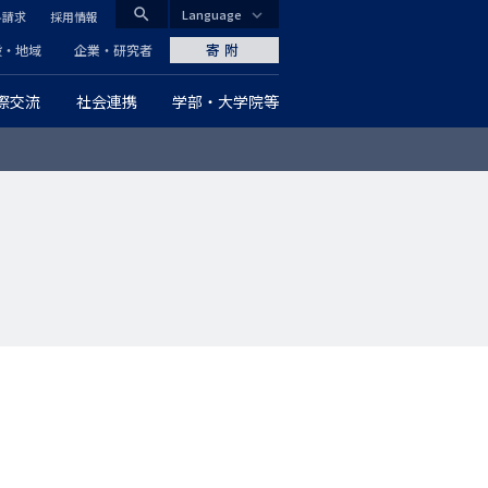
search
Language
料請求
採用情報
CLOSE
寄附
般・地域
企業・研究者
際交流
社会連携
学部・大学院等
グ
ロ
ー
バ
ル
ナ
ビ
ゲ
ー