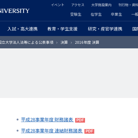
イベント
アクセス
大学施設案内
刊行物・資
ヘ
受験生
在学生
卒業生
一
ヘ
ッ
入試・高大連携
教育・学生支援
研究・産官学連携
国
ッ
ダ
国立大学法人法等による公表事項
決算
2016年度 決算
ダ
ー
ー
セ
プ
カ
ラ
ン
イ
ダ
マ
リ
平成28事業年度 財務諸表
リ
ー
平成28事業年度 連結財務諸表
ー