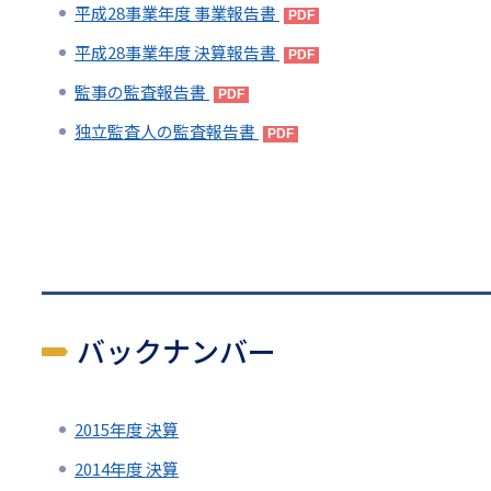
リ
平成28事業年度 事業報告書
リ
ン
平成28事業年度 決算報告書
ン
ク
監事の監査報告書
ク
独立監査人の監査報告書
バックナンバー
2015年度 決算
2014年度 決算