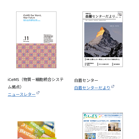
画
像
iCeMS（物質－細胞統合システ
白眉センター
ム拠点）
白眉センターだより
ニュースレター
画
画
像
像