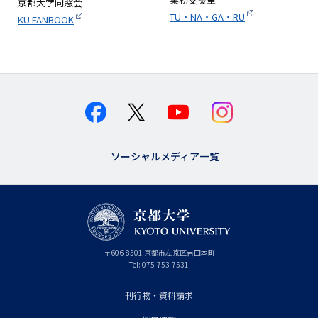
京都大学同窓会
TU・NA・GA・RU
KU FANBOOK
ソーシャルメディア一覧
京
〒
606-8501
京
京都市
左京区吉田本町
都
都
Tel:
075-753-7531
大
府
学
刊行物・資料請求
フ