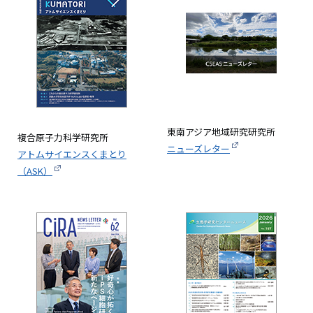
像
東南アジア地域研究研究所
複合原子力科学研究所
ニューズレター
アトムサイエンスくまとり
（ASK）
画
画
像
像