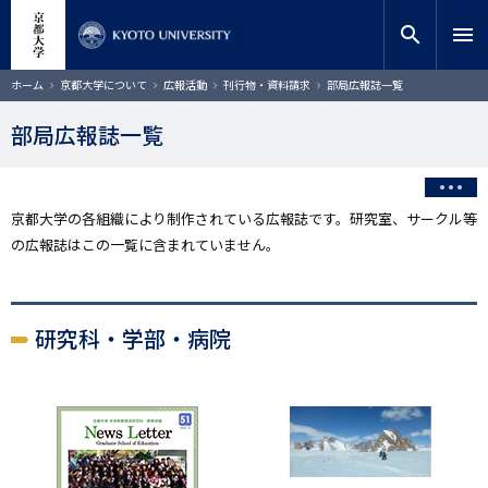
メ
close
サイト内検索
教員検索
イ
search
menu
ン
コ
検索
パ
ホーム
京都大学について
広報活動
刊行物・資料請求
部局広報誌一覧
ン
ン
く
テ
ず
部局広報誌一覧
ン
ツ
に
移
京都大学の各組織により制作されている広報誌です。研究室、サークル等
動
の広報誌はこの一覧に含まれていません。
研究科・学部・病院
画
像