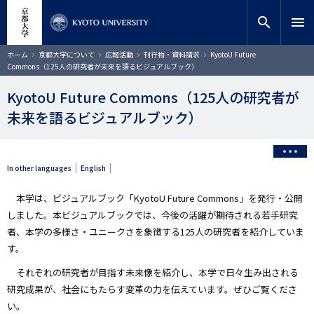
メ
close
サイト内検索
教員検索
イ
search
menu
ン
コ
検索
パ
ホーム
京都大学について
広報活動
刊行物・資料請求
KyotoU Future
ン
ン
Commons（125人の研究者が未来を語るビジュアルブック）
く
テ
ず
ン
KyotoU Future Commons（125人の研究者が
ツ
未来を語るビジュアルブック）
に
移
動
In other languages
English
本学は、ビジュアルブック「KyotoU Future Commons」を発行・公開
しました。本ビジュアルブックでは、今後の活躍が期待される若手研究
者、本学の多様さ・ユニークさを象徴する125人の研究者を紹介していま
す。
それぞれの研究者が目指す未来像を紹介し、本学で日々生み出される
研究成果が、社会にもたらす変革の力を伝えています。ぜひご覧くださ
い。