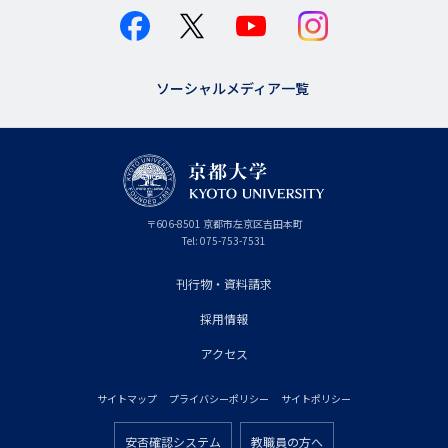
ソーシャルメディア一覧
京
〒
606-8501
京
京都市
左京区吉田本町
都
都
Tel:
075-753-7531
大
府
学
刊行物・資料請求
フ
採用情報
ッ
タ
アクセス
ー
サイトマップ
プライバシーポリシー
サイトポリシー
プ
フ
ラ
安否確認システム
教職員の方へ