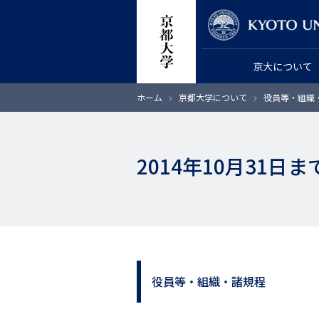
メ
教員検索
イ
ン
京大について
コ
ン
パ
ホーム
京都大学について
役員等・組織
テ
ン
く
ン
ず
ツ
2014年10月31日ま
に
移
動
役員等・組織・諸規程
サ
イ