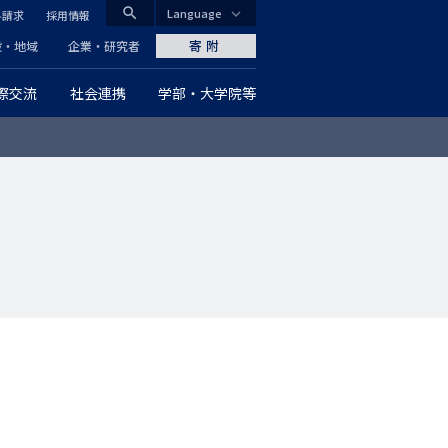
search
Language
料請求
採用情報
CLOSE
寄附
般・地域
企業・研究者
際交流
社会連携
学部・大学院等
グ
ロ
ー
バ
ル
ナ
ビ
ゲ
ー