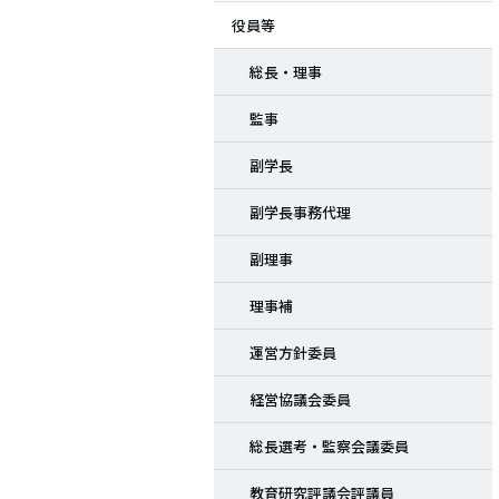
役員等
ド
総長・理事
メ
監事
ニ
副学長
ュ
副学長事務代理
ー
副理事
理事補
運営方針委員
経営協議会委員
総長選考・監察会議委員
教育研究評議会評議員