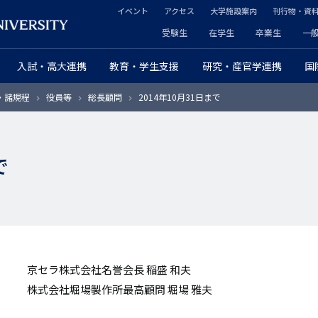
イベント
アクセス
大学施設案内
刊行物・資
ヘ
受験生
在学生
卒業生
一
ヘ
ッ
入試・高大連携
教育・学生支援
研究・産官学連携
国
ッ
ダ
・諸規程
役員等
総長顧問
2014年10月31日まで
ダ
ー
ー
セ
で
プ
カ
ラ
ン
イ
ダ
マ
リ
京セラ株式会社名誉会長 稲盛 和夫
リ
ー
株式会社堀場製作所最高顧問 堀場 雅夫
ー