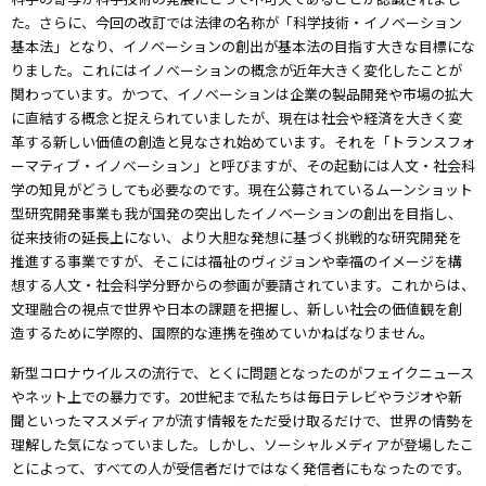
た。さらに、今回の改訂では法律の名称が「科学技術・イノベーション
基本法」となり、イノベーションの創出が基本法の目指す大きな目標にな
りました。これにはイノベーションの概念が近年大きく変化したことが
関わっています。かつて、イノベーションは企業の製品開発や市場の拡大
に直結する概念と捉えられていましたが、現在は社会や経済を大きく変
革する新しい価値の創造と見なされ始めています。それを「トランスフォ
ーマティブ・イノベーション」と呼びますが、その起動には人文・社会科
学の知見がどうしても必要なのです。現在公募されているムーンショット
型研究開発事業も我が国発の突出したイノベーションの創出を目指し、
従来技術の延長上にない、より大胆な発想に基づく挑戦的な研究開発を
推進する事業ですが、そこには福祉のヴィジョンや幸福のイメージを構
想する人文・社会科学分野からの参画が要請されています。これからは、
文理融合の視点で世界や日本の課題を把握し、新しい社会の価値観を創
造するために学際的、国際的な連携を強めていかねばなりません。
新型コロナウイルスの流行で、とくに問題となったのがフェイクニュース
やネット上での暴力です。20世紀まで私たちは毎日テレビやラジオや新
聞といったマスメディアが流す情報をただ受け取るだけで、世界の情勢を
理解した気になっていました。しかし、ソーシャルメディアが登場したこ
とによって、すべての人が受信者だけではなく発信者にもなったのです。