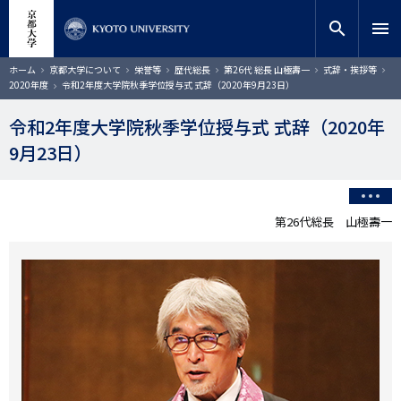
メ
close
サイト内検索
教員検索
イ
search
menu
ン
コ
検索
パ
ホーム
京都大学について
栄誉等
歴代総長
第26代 総長 山極壽一
式辞・挨拶等
ン
ン
2020年度
令和2年度大学院秋季学位授与式 式辞（2020年9月23日）
く
テ
ず
ン
令和2年度大学院秋季学位授与式 式辞（2020年
ツ
9月23日）
に
移
動
第26代総長 山極壽一