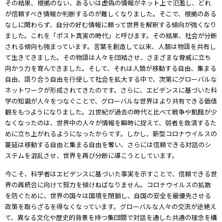
その結果、根拠のない、あるいは虚偽の情報がネット上で氾濫し、どれ
が信頼すべき情報か判断するのが難しくなりました。そこで、根拠のある
なしに関わらず、自分の好む情報に頼って世界を解釈する傾向が強くなり
ました。これを「ポスト真実の時代」と呼びます。その結果、社会が分断
される傾向も強まっています。言葉を創造して以来、人類は物語を共有し
て生きてきました。その物語は人々を団結させ、さまざまな脅威に立ち
向かう力を育んできました。そして、それは人類が移動する自由、集まる
自由、語り合う自由を行使して社会を拡大する中で、次第にグローバルな
ネットワークが形成されてきたのです。さらに、エビデンスに基づいた科
学の知識が人々をつなぐことで、グローバルな世界はより共有できる価値
観をもつようになりました。21世紀が過去の時代と比べて戦争や飢餓が少
なくなったのは、世界中の人々が情報を瞬時に捉えて、弱者を救済するた
めに立ち上がれるようになったからです。しかし、新型コロナウイルスの
蔓延は移動する自由と集まる自由を奪い、さらには信頼できる対話のシ
ステムを混乱させ、世界を再び分断に導こうとしています。
今こそ、科学者はエビデンスに基づいた事実を示すことで、信頼できる世
界の再統合に向けて努力を傾けねばなりません。コロナウイルスの拡散
を防ぐために、世界の国々は国境を閉鎖し、自国の安全を最優先させる
政策を取らざるを得なくなっています。グローバルな人々の交流が途絶え
て、異なる文化や歴史的背景を持つ集団間で対話を通した共通の理念を構