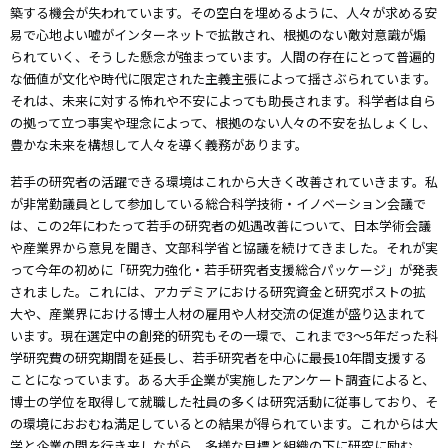
築する機会が失われています。その空白を埋めるように、人々が求める安
易で心地よい嘘がインターネットで拡散され、根拠のない敵対意識が煽
られていく、そうした懸念が強まっています。人間の存在にとって普遍的
な価値が文化や時代に限定された主義主張によって揺さぶられています。
それは、未来に対する怖れや不安によっても助長されます。科学者は自ら
の拠って立つ事実や理念によって、根拠のない人々の不安を払しょくし、
豊かな未来を構想して人々を導く義務があります。
若手の研究者の活躍できる環境はこれから大きく改善されていきます。私
が非常勤議員として参加している総合科学技術・イノベーション会議で
は、この2年にわたって若手の研究者の処遇改善について、日本学術会議
や産業界から意見を聞き、文部科学省と協議を続けてきました。それが実
って今年の初めに「研究力強化・若手研究者支援総合パッケージ」が発表
されました。これには、アカデミアにおける研究資金と研究ポストの拡
大や、産業界における博士人材の雇用や人材交流の促進が盛り込まれて
います。現在選定中の創発的研究もその一環で、これまで3～5年だった科
学研究費の研究期間を延長し、若手研究者を中心に最長10年間支援する
ことになっています。ある大手企業が実施したアンケート調査によると、
博士の学位を取得して就職した社員の多くは研究活動に従事しており、そ
の環境におおむね満足しているとの結果が得られています。これからは大
学と企業の間を行き来しながら、多様な目標と組織の下に研究に励む