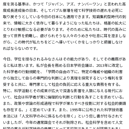
度を測る基準は、かつて「ジャパン、アズ、ナンバーワン」と言われた高
度成長達成後の日本、そしてバブル崩壊を経て科学技術の遅れを必死に
取り戻そうとしている今日の日本にも適用できます。知識集約型時代の到
来で、情報に大きく依存して暮らすようになった私たちは、格差の拡大に
とりわけ敏感になる必要があります。そのために私たちは、時代の高みに
登って世界を俯瞰し、虐げられそうな人々のうめきや吐息に耳を澄ましな
がら、この時代が私たちをどこへ導いていくかをしっかりと把握しなけ
ればならないのです。
今日、学位を授与されるみなさんはその能力があり、そしてその義務があ
ると私は思います。私が会長を務める日本学術会議は、2013年に改定し
た科学者の行動規範を、「学問の自由の下に、特定の権威や組織の利害
から独立して自らの専門的な判断により真理を探究するという権利を享
受すると共に、専門家として社会の負託に応える重大な責務を有する。
特に、科学活動とその成果が広大で深遠な影響を人類に与える現代にお
いて、社会は科学者が常に倫理的な判断と行動を為すことを求めている。
また、政策や世論の形成過程で科学が果たすべき役割に対する社会的要請
も存在する。」と定めています。また、1995年に公布された科学技術基
本法には「人文科学のみに係るものを除く」という但し書が付与されて
いましたが、今年の通常国会でそれが削除され、社会科学を含めて人文
科学の寄与が科学技術の発展にとって不可欠であることが認識されまし