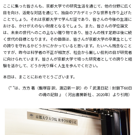
ここに集った皆さんも、京都大学での研究生活を通じて、他の分野に広く
目を向け、活発な対話を通じて、独自のアカデミックな世界を作り上げた
ことでしょう。それは京都大学で学んだ証であり、皆さんの今後の生涯に
おける、かけがえのない財産となるでしょう。また、皆さんの学位論文
は、未来の世代へのこの上ない贈り物であり、皆さんの残す足跡は後に続
く世代の目標となります。その価値は、皆さんが京都大学の卒業生として
の誇りを守れるかどうかにかかっていると思います。たいへん残念なこと
ですが、昨今は科学者の不正が相次ぎ、社会から厳しい批判の目が研究者
に向けられています。皆さんが京都大学で培った研究者としての誇りと経
験を活かして、どうか光り輝く人生を歩んでください。
本日は、まことにおめでとうございます。
（“ ”は、方方 著（飯塚容 訳、渡辺新一 訳）の『
武漢日記：封鎖下60日
の魂の記録
』（
河出書房新社
、2020年）より引用）