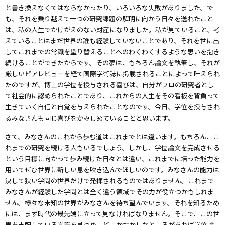
と書き換えなくてはならなかったり、いろいろな失敗がありました。で
も、それを乗り越えて一つの研究課題の解明に向かう日々を送れたこと
は、私の人生でかけがえのない財産になりました。私が見ていること、考
えていることはまだ世界の誰も経験していないことであり、それを世に出
してこれまでの常識を塗り替えることへのわくわくするような思いを抱き
続けることができたからです。その夢は、もちろん論文を執筆し、それが
厳しいピアレビューを経て国際学術誌に掲載されることによって叶えられ
たのですが、博士の学位を授与される喜びは、自分がプロの研究者とし
て社会的に認められたことであり、これからの人生をその看板を背負って
生きていく自信と自覚を与えられたことなのです。今日、学位を授与され
るみなさんも同じ喜びをかみしめていることと思います。
さて、みなさんのこれから歩む道はこれまでとは違います。もちろん、こ
れまでの研究を続ける人もいるでしょう。しかし、学位論文を完成させる
という目標に向かって歩み続けた日々とは違い、これまでに培った能力を
用いてぜひ世界に新しい息を吹き込んでほしいのです。みなさんの能力は
決して狭い学問の世界だけで発揮されるものではありません。これまで
みなさんが経験した学問とは全く違う領域でその力が役立つかもしれま
せん。様々な未知の世界がみなさんを待ち望んでいます。それを知るため
には、まず時代の最先端に立って見なければなりません。そこで、この世
界を支配している常識を見つめ、どこかおかしなところがあれば学位論