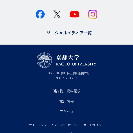
ソーシャルメディア一覧
京
〒
606-8501
京
京都市
左京区吉田本町
都
都
Tel:
075-753-7531
大
府
学
刊行物・資料請求
フ
採用情報
ッ
タ
アクセス
ー
サイトマップ
プライバシーポリシー
サイトポリシー
プ
フ