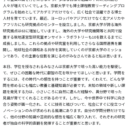
人々が増えていくでしょう。京都大学でも博士課程教育リーディングプロ
グラムを始めとしてアカデミアだけでなく、広く社会で活躍できる博士
人材を育てています。最近、ヨーロッパやアジアだけでなく北アメリカや
アフリカにも研究拠点のセンターを設立しました。京都大学が誇る海外
研究拠点は63に増加していますし、海外の大学や研究機関等と共同で設
置する現地運営型研究室オンサイト・ラボラトリーも10を数えるまでに
成長しました。これらの拠点や研究室を利用してさらなる国際連携を展
開し、地球社会の調和ある共存を実現していくのが京都大学のミッショ
ンであり、その主要な役割を演じるのがみなさんであると私は思います。
本日、学位を授与されるみなさんは京都大学で培った高い能力を駆使し
て、ぜひこの困難な時代に叡智の花を咲かせてほしいと思います。学問を
するには、その時代への感性を持つことが重要です。くわえて、どんな学
問を修めるにも幅広い教養と基礎知識が必要です。未知の領域や新しい課
題を発見する力は、小さいころに自然に遊んだ経験や、異分野で培った
見識が育ててくれることがあるのです。しかし、今や世界中で科学に向き
合う姿勢が画一化され、とくに技術と結びついて、社会にすぐに役立つイ
ノベーションのみが求められる風潮にあります。自分の学問分野だけでな
く、他の分野の知識や芸術的な感性を幅広く取り入れて、それぞれの研究
者が独自の科学的直観を発揮することが重要だと思います。