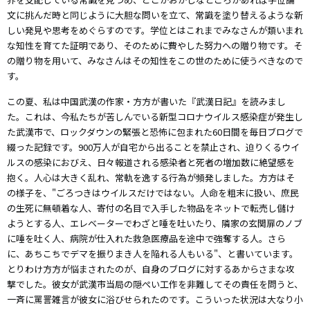
文に挑んだ時と同じように大胆な問いを立て、常識を塗り替えるような新
しい発見や思考をめぐらすのです。学位とはこれまでみなさんが類いまれ
な知性を育てた証明であり、そのために費やした努力への贈り物です。そ
の贈り物を用いて、みなさんはその知性をこの世のために使うべきなので
す。
この夏、私は中国武漢の作家・方方が書いた『武漢日記』を読みまし
た。これは、今私たちが苦しんでいる新型コロナウイルス感染症が発生し
た武漢市で、ロックダウンの緊張と恐怖に包まれた60日間を毎日ブログで
綴った記録です。900万人が自宅から出ることを禁止され、迫りくるウイ
ルスの感染におびえ、日々報道される感染者と死者の増加数に絶望感を
抱く。人心は大きく乱れ、常軌を逸する行為が頻発しました。方方はそ
の様子を、"ごろつきはウイルスだけではない。人命を粗末に扱い、庶民
の生死に無頓着な人、寄付の名目で入手した物品をネットで転売し儲け
ようとする人、エレベーターでわざと唾を吐いたり、隣家の玄関扉のノブ
に唾を吐く人、病院が仕入れた救急医療品を途中で強奪する人。さら
に、あちこちでデマを振りまき人を陥れる人もいる"、と書いています。
とりわけ方方が悩まされたのが、自身のブログに対するあからさまな攻
撃でした。彼女が武漢市当局の隠ぺい工作を非難してその責任を問うと、
一斉に罵詈雑言が彼女に浴びせられたのです。こういった状況は大なり小