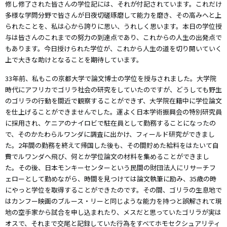
修し修了された皆さんの学位記には、それが付記されています。これだけ
多様な学問分野で皆さんが日夜切磋琢磨して能力を磨き、その高みへと上
られたことを、私は心から誇りに思い、うれしく思います。本日の学位授
与は皆さんのこれまでの努力の到達点であり、これからの人生の出発点で
もあります。今日授けられた学位が、これから人生の道を切り開いていく
上で大きな助けとなることを期待しています。
33年前、私もこの京都大学で論文博士の学位を授与されました。大学院
時代にアフリカでゴリラ社会の研究をしていたのですが、どうしても野生
のゴリラの行動を間近で観察することができず、大学院在籍中に学位論文
を仕上げることができませんでした。運よく日本学術振興会の特別研究員
に採用され、ケニアのナイロビで駐在員として勤務することになったの
で、そのかたわらルワンダに調査に出かけ、フィールド研究ができまし
た。2年間の勤務を終えて帰国した後も、その間貯めた給料をはたいて自
費でルワンダへ飛び、何とか学位論文の材料を集めることができまし
た。その後、日本モンキーセンターという民間の財団法人にリサーチフ
ェローとして勤めながら、時間を見つけては論文執筆に励み、35歳の時
にやっと学位を取得することができたのです。その間、ゴリラの生息地で
はカンフー映画のブルース・リーと同じような能力を持つと誤解されて現
地の空手家から試合を申し込まれたり、メスだと思っていたゴリラが実は
オスで、それまで交尾と記録していた行為をすべてホモセクシュアリティ