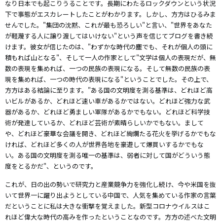
なり日本でも起こりうることです。長期にわたるロックダウンという状況
下で事態がエスカレートしたことがわかります。しかし、方方はひるみま
せんでした。"集団の沈黙、これが最も恐ろしい"と言い、"世界をあなた
が軽蔑する人に譲り渡してはいけない"という声を信じてブログを書き続
けます。彼女が信じたのは、"わずかな時代の塵でも、それが個人の頭に
積もれば山となる"、そして一人の作家として"文学は個人の表現だが、無
数の表現を集めれば、一つの民族の表現になる。そして無数の民族の表
現を集めれば、一つの時代の表現になる"ということでした。その上で、
方方はある結論に至ります。"ある国の文明度を測る基準は、どれほど高
いビルがあるか、どれほど速い車があるかではない。どれほど強力な武
器があるか、どれほど勇ましい軍隊があるかでもない。どれほど科学技
術が発達しているか、どれほど芸術が素晴らしいかでもない。まして
や、どれほど豪華な会議を開き、どれほど絢爛たる花火を挙げるかでもな
ければ、どれほど多くの人が世界各地を豪遊して爆買いするかでもな
い。ある国の文明度を測る唯一の基準は、弱者に対して国がどういう態
度をとるかだ"、というのです。
これが、日の出の勢いで研究力と産業競争力を強化し続け、今や米国を抜
いて世界一に躍り出ようとしている中国で、人気を集めている作家の言葉
だということに私は大きな衝撃を覚えました。新型コロナウイルスはこ
れほど偉大な時代の高みを作ったということなのです。方方の述べた文明