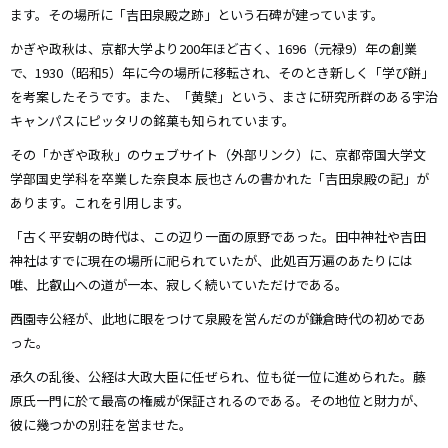
ます。その場所に「吉田泉殿之跡」という石碑が建っています。
かぎや政秋は、京都大学より200年ほど古く、1696（元禄9）年の創業
で、1930（昭和5）年に今の場所に移転され、そのとき新しく「学び餅」
を考案したそうです。また、「黄檗」という、まさに研究所群のある宇治
キャンパスにピッタリの銘菓も知られています。
その「かぎや政秋」のウェブサイト（外部リンク）に、京都帝国大学文
学部国史学科を卒業した奈良本 辰也さんの書かれた「吉田泉殿の記」が
あります。これを引用します。
「古く平安朝の時代は、この辺り一面の原野であった。田中神社や吉田
神社はすでに現在の場所に祀られていたが、此処百万遍のあたりには
唯、比叡山への道が一本、寂しく続いていただけである。
西園寺公経が、此地に眼をつけて泉殿を営んだのが鎌倉時代の初めであ
った。
承久の乱後、公経は大政大臣に任ぜられ、位も従一位に進められた。藤
原氏一門に於て最高の権威が保証されるのである。その地位と財力が、
彼に幾つかの別荘を営ませた。