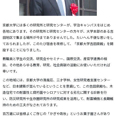
京都大学には多くの研究所と研究センターが、宇治キャンパスをはじめ
各地にあります。その研究所と研究センターの方々が、大学本部のある吉
田地区で集まる場所が今までありませんでした。たいへん不便な思いをし
ておられましたが、このたび宿舎を改修して、「京都大学吉田泉殿」を開
設することになりました。
教職員と学生の交流、研究会やセミナー、国際交流、産官学連携の相
談、その他あらゆる教育、研究、社会貢献の活動にお使いいただければ
幸いです。
この地域には、京都大学の清風荘、三才学林、女性研究者支援センター
など、日本建築が並んでいるということを意識して、この吉田泉殿も、木
造住宅での耐震性と腐朽菌やシロアリに対する劣化に関する診断を行
い、防災研究所や生存圏研究所の研究成果を活用して、耐震補強と長期維
持のための工夫がなされております。
百万遍には皆様よくご存じの「かぎや政秋」というお菓子屋さんがあり