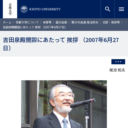
メ
close
サイト内検索
教員検索
イ
search
menu
ン
コ
検索
パ
ホーム
京都大学について
栄誉等
歴代総長
第24代総長 尾池和夫
式辞・挨拶等
ン
ン
吉田泉殿開設にあたって 挨拶 （2007年6月27日）
く
テ
ず
ン
吉田泉殿開設にあたって 挨拶 （2007年6月27
ツ
日）
に
移
動
尾池 和夫