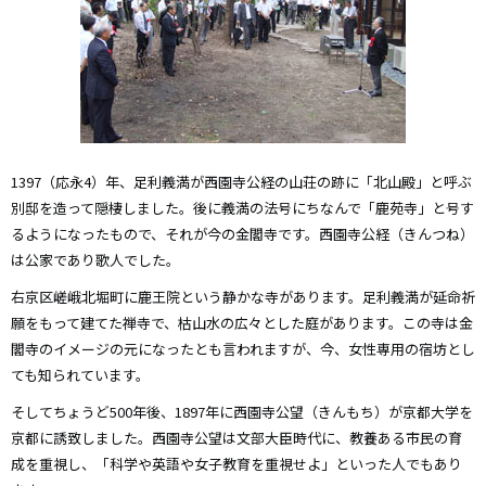
1397（応永4）年、足利義満が西園寺公経の山荘の跡に「北山殿」と呼ぶ
別邸を造って隠棲しました。後に義満の法号にちなんで「鹿苑寺」と号す
るようになったもので、それが今の金閣寺です。西園寺公経（きんつね）
は公家であり歌人でした。
右京区嵯峨北堀町に鹿王院という静かな寺があります。足利義満が延命祈
願をもって建てた禅寺で、枯山水の広々とした庭があります。この寺は金
閣寺のイメージの元になったとも言われますが、今、女性専用の宿坊とし
ても知られています。
そしてちょうど500年後、1897年に西園寺公望（きんもち）が京都大学を
京都に誘致しました。西園寺公望は文部大臣時代に、教養ある市民の育
成を重視し、「科学や英語や女子教育を重視せよ」といった人でもあり