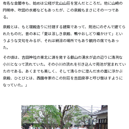
有名な金閣寺も、始めは公経が北山山荘を営んだところだ。他に山崎の
円明寺、吹田の水郷などもあったが、この泉殿もまさにその一つであ
る。
泉殿とは、もと寝殿造りに付随する建築であって、苑池にのぞんで建てら
れたものだ。昔の本に「夏は涼しき泉殿、鴨やおしどり織かけて」とい
うような文句をみるが、それは納涼の場所でもあり観月の席でもあっ
た。
その頃は、吉田神社の東北に源を発する叡山の湧水が此の辺りに清冽な
小川となって流れていた。その小川の流れを引き込んで苑池が営まれてい
たのである。あくまでも美しく、そして清らかに澄んだ水の面に浮かぶ
泉殿、ひとびとは、西園寺家のこの別荘を吉田泉亭と呼び倣はすように
なっていた。」