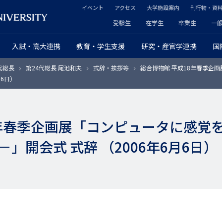
イベント
アクセス
大学施設案内
刊行物・資
ヘ
受験生
在学生
卒業生
一
ヘ
ッ
入試・高大連携
教育・学生支援
研究・産官学連携
国
ッ
ダ
代総長
第24代総長 尾池和夫
式辞・挨拶等
総合博物館 平成18年春季企
ダ
ー
月6日）
ー
セ
プ
カ
8年春季企画展「コンピュータに感覚
ラ
ン
」開会式 式辞 （2006年6月6日）
イ
ダ
マ
リ
リ
ー
ー