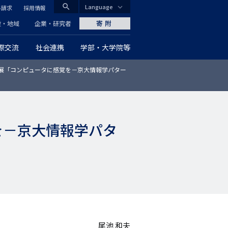
search
Language
料請求
採用情報
CLOSE
寄附
般・地域
企業・研究者
際交流
社会連携
学部・大学院等
グ
画展「コンピュータに感覚を－京大情報学パター
ロ
ー
バ
を－京大情報学パタ
ル
ナ
ビ
ゲ
ー
尾池 和夫