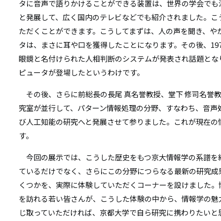
タに音声で語りかけることができる装置は、世界の学会でも
と発展して、広く国内のテレビなどでも紹介されました。こ
ただくことができます。こうしてまずは、人の声を聞き、や
タは、まさに耳や口を獲得したことになります。その後、19
眼鏡と名付けられた人相判断のシステムが発表され話題とな
ピュータが登場したというわけです。
その後、さらに前総長の長尾 真名誉教授、堂下 修司名誉
究室が並行して、パターン情報処理の分野、すなわち、音声
び人工知能の研究へと発展させて参りました。これが現在の
す。
今回の展示では、こうした歴史をもつ京大情報学の系譜を
ているだけでなく、さらにこの分野につらなる最新の研究成
くつかを、実際に体験していただくコーナーを設けました。
を訪れる若い皆さんが、こうした体験の中から、情報学の魅
じ取っていただければ、京都大学で自ら研究に携わりたいと