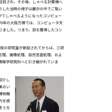
注目され、その後、しゃべる計算機へ
うした当時の様子は展示の中でご覧い
がてしゃべるようになったコンピュー
70年の大阪万博では、コンピュータ天
りました。つまり、目を獲得したコン
教授の研究室が新設されてからは、三研
処理、画像処理、自然言語処理、およ
情報学研究科へと引き継がれていま
紹介し
果のい
博物館
力を感
思う方