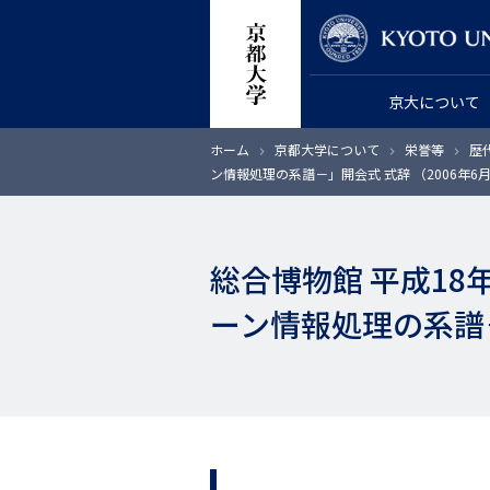
メ
教員検索
イ
ン
京大について
コ
ン
パ
ホーム
京都大学について
栄誉等
歴
テ
ン
ン情報処理の系譜－」開会式 式辞 （2006年6
く
ン
ず
ツ
に
総合博物館 平成1
移
動
ーン情報処理の系譜－