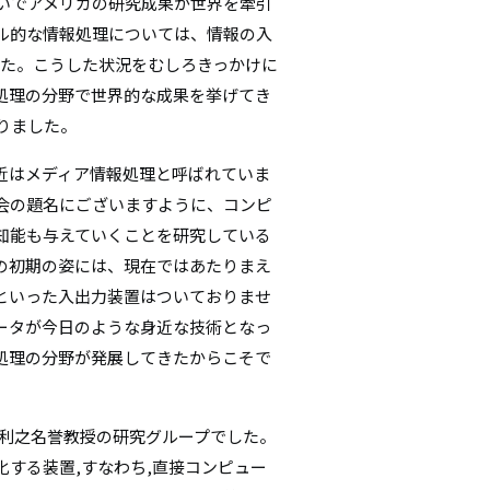
いでアメリカの研究成果が世界を牽引
ル的な情報処理については、情報の入
した。こうした状況をむしろきっかけに
処理の分野で世界的な成果を挙げてき
りました。
近はメディア情報処理と呼ばれていま
会の題名にございますように、コンピ
知能も与えていくことを研究している
の初期の姿には、現在ではあたりまえ
といった入出力装置はついておりませ
ータが今日のような身近な技術となっ
処理の分野が発展してきたからこそで
利之名誉教授の研究グループでした。
する装置,すなわち,直接コンピュー