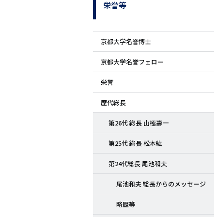
栄誉等
サ
イ
京都大学名誉博士
ド
京都大学名誉フェロー
メ
栄誉
ニ
歴代総長
ュ
第26代 総長 山極壽一
ー
第25代 総長 松本紘
第24代総長 尾池和夫
尾池和夫 総長からのメッセージ
略歴等