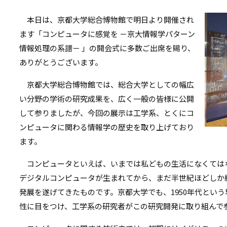
リ
リ
ン
本日は、京都大学総合博物館で明日より開催され
ます「コンピュータに感覚を －京大情報学パターン
ン
ク
情報処理の系譜－ 」の開会式に多数ご出席を賜り、
ク
ありがとうございます。
京都大学総合博物館では、総合大学としての幅広
い分野の学術の研究成果を、広く一般の皆様に公開
して参りましたが、今回の展示は工学系、とくにコ
ンピュータに関わる情報学の歴史を取り上げており
ます。
コンピュータといえば、いまでは私どもの生活になくては
デジタルコンピュータが生まれてから、まだ半世紀ほどしか
発展を遂げてきたものです。京都大学でも、1950年代とい
性に目をつけ、工学系の研究者がこの研究開発に取り組んで