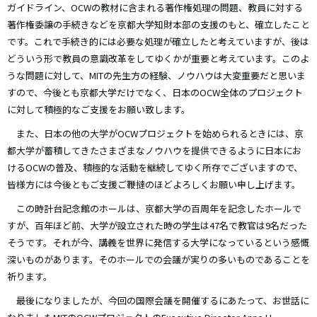
ガイドライン、OCWの教材に含まれる著作権処理の問題、教員に対する
著作権委譲の手続きなどを京都大学知財本部の支援のもと、確立したこと
です。これで手続き的には必要な処理が確立したと考えていますが、後は
どういう形で教員の意識改革をしてゆくかが重要と考えています。このよ
うな問題に対して、MITの先生方の経験、ノウハウは大変重要だと思いま
すので、今後とも京都大学だけでなく、日本のOCW全体のプロジェクト
に対して積極的なご支援をお願い致します。
また、日本の他の大学がOCWプロジェクトを始められるときには、京
都大学が蓄積してきたさまざまなノウハウを提供できるように日本にお
けるOCWの普及、積極的な活動を継続してゆく所存でございますので、
皆様方には今後ともご支援ご鞭撻のほどよろしくお願い申し上げます。
この時計台記念館のホールは、京都大学の百周年を記念したホールで
すが、百年ほど前、大学が設立された時の学生は47名で教官は9名だった
そうです。それが今、講義を世界に発信する大学になっているという感慨
深いものがあります。そのホールでの会議が実りの多いものであることを
祈ります。
最後になりましたが、今回の国際会議を開催するにあたって、お世話に