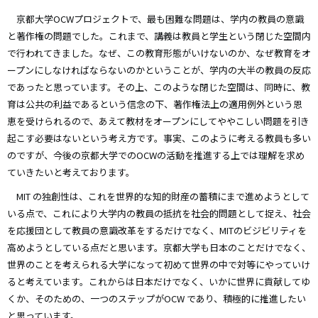
京都大学OCWプロジェクトで、最も困難な問題は、学内の教員の意識
と著作権の問題でした。これまで、講義は教員と学生という閉じた空間内
で行われてきました。なぜ、この教育形態がいけないのか、なぜ教育をオ
ープンにしなければならないのかということが、学内の大半の教員の反応
であったと思っています。その上、このような閉じた空間は、同時に、教
育は公共の利益であるという信念の下、著作権法上の適用例外という恩
恵を受けられるので、あえて教材をオープンにしてややこしい問題を引き
起こす必要はないという考え方です。事実、このように考える教員も多い
のですが、今後の京都大学でのOCWの活動を推進する上では理解を求め
ていきたいと考えております。
MIT の独創性は、これを世界的な知的財産の蓄積にまで進めようとして
いる点で、これにより大学内の教員の抵抗を社会的問題として捉え、社会
を応援団として教員の意識改革をするだけでなく、MITのビジビリティを
高めようとしている点だと思います。京都大学も日本のことだけでなく、
世界のことを考えられる大学になって初めて世界の中で対等にやっていけ
ると考えています。これからは日本だけでなく、いかに世界に貢献してゆ
くか、そのための、一つのステップがOCW であり、積極的に推進したい
と思っています。