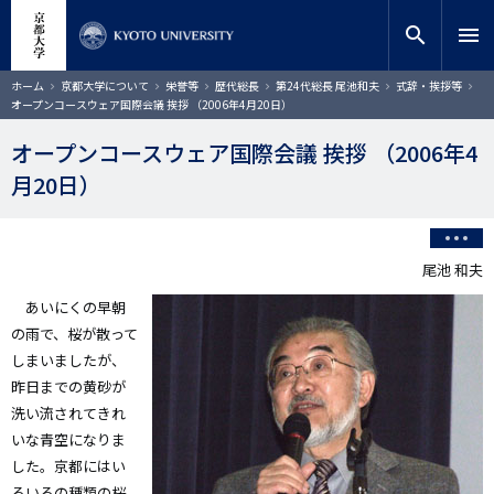
メ
close
サイト内検索
教員検索
イ
search
menu
ン
コ
検索
パ
ホーム
京都大学について
栄誉等
歴代総長
第24代総長 尾池和夫
式辞・挨拶等
ン
ン
オープンコースウェア国際会議 挨拶 （2006年4月20日）
く
テ
ず
ン
オープンコースウェア国際会議 挨拶 （2006年4
ツ
月20日）
に
移
動
尾池 和夫
あいにくの早朝
の雨で、桜が散って
しまいましたが、
昨日までの黄砂が
洗い流されてきれ
いな青空になりま
した。京都にはい
ろいろの種類の桜