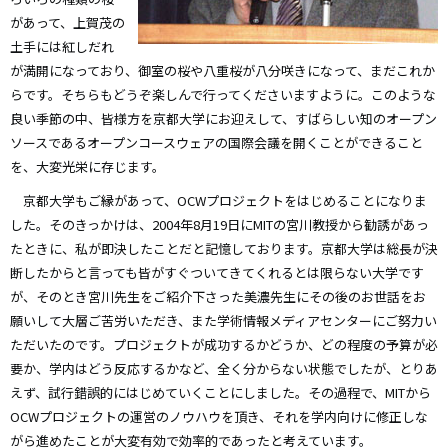
があって、上賀茂の
土手には紅しだれ
が満開になっており、御室の桜や八重桜が八分咲きになって、まだこれか
らです。そちらもどうぞ楽しんで行ってくださいますように。このような
良い季節の中、皆様方を京都大学にお迎えして、すばらしい知のオープン
ソースであるオープンコースウェアの国際会議を開くことができること
を、大変光栄に存じます。
京都大学もご縁があって、OCWプロジェクトをはじめることになりま
した。そのきっかけは、2004年8月19日にMITの宮川教授から勧誘があっ
たときに、私が即決したことだと記憶しております。京都大学は総長が決
断したからと言っても皆がすぐついてきてくれるとは限らない大学です
が、そのとき宮川先生をご紹介下さった美濃先生にその後のお世話をお
願いして大層ご苦労いただき、また学術情報メディアセンターにご努力い
ただいたのです。プロジェクトが成功するかどうか、どの程度の予算が必
要か、学内はどう反応するかなど、全く分からない状態でしたが、とりあ
えず、試行錯誤的にはじめていくことにしました。その過程で、MITから
OCWプロジェクトの運営のノウハウを頂き、それを学内向けに修正しな
がら進めたことが大変有効で効率的であったと考えています。