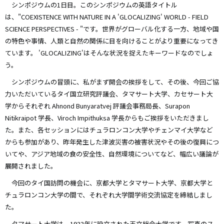
シンポジウムの1日目。このシンポジウムの英語タイトル
は、"COEXISTENCE WITH NATURE IN A 'GLOCALIZING' WORLD - FIELD
SCIENCE PERSPECTIVES - "です。世界がグローバル化する一方、地域や国
の特色や事情、人類と自然の関係に目を向けることがより重要になってき
ています。 'GLOCALIZING'はそんな状況を捉えたキーワードなのでしょ
う。
シンポジウムの冒頭に、私がまず開会の挨拶をして、その後、今回ご協
力いただいているタイ国立研究評議会、タマサート大学、カセサート大
学からそれぞれ Ahnond Bunyaratvej 評議会事務局長、Surapon
Nitikraipot 学長、Viroch Impithuksa 学長からもご挨拶をいただきまし
た。また、各セッションにはチュラロンコン大学やチェンマイ大学など
からも参加があり、昨年発生した津波災害の被害状況やその後の復興につ
いてや、アジア地域の食の安全性、自然環境についてなど、幅広い議論が
展開されました。
今回のタイ国訪問の機会に、京都大学とタマサート大学、京都大学と
チュラロンコン大学の間で、それぞれ大学間学術交流協定を締結しまし
た。
タマサート大学は、1933年に設立された王立総合大学です。写真のス