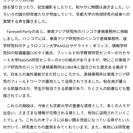
想を語り合ったり、記念撮影をしたりと、和やかに時間は過ぎました。い
ろいろの国の研究者たちが参加していて、京都大学の地域研究の成果への
賞賛する声を聞きました。
Farewell Partyのあと、東南アジア研究所のバンコク連絡事務所に移動
しました。バンコクには、東南アジア研究所のバンコク連絡事務所、理
学研究科のチュラロンコン大学KAGI21サテライト・オフィス、情報学研
究科の知識基盤COEタイ拠点、フィールド科学教育研究センターのカセサ
ート大学NaGISA研究センターの4つの拠点がありますが、特にこの東南ア
ジア研究所のバンコク連絡事務所は1963年に設立された歴史ある拠点で
す。日本人の海外渡航がまだ珍しいころから、連絡事務所は東南アジア研
究のフィールドワークの基地として活用されてきました。駐在員が暮ら
せる部屋のほか、学生が宿泊できる部屋があり、たくさんの図書なども整
理されています。
これらの施設は、今後とも京都大学の重要な資産として、多くの人々が
出会い、さまざまな情報が交換される場として、有効に活用されていくこ
とでしょう。これらのオフィスには長い間お世話になっている得がたい人
材がいて、研究者たちの面倒をみてくれています。また、現地には研究者