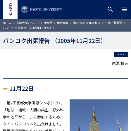
メ
close
サイト内検索
教員検索
イ
search
menu
ン
コ
検索
パ
ホーム
京都大学について
栄誉等
歴代総長
第24代総長 尾池和夫
式辞・挨拶等
ン
ン
バンコク出張報告 （2005年11月22日）
く
テ
ず
ン
バンコク出張報告 （2005年11月22日）
ツ
に
移
動
尾池 和夫
11月22日
第7回京都大学国際シンポジウム
「地球・地域・人間の共生－野外科
学の地平から－」に参加するため、
タイ・バンコクへと出かけました。
関西国際空港からタイの首都バンコ