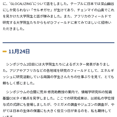
に、'GLOCALIZING'について話をしました。テーブルに日本では深山幽谷
にしか見られない「サルオガセ」が生けてあり、チェンマイの山奥でこれ
を見かけた大学院生と話が弾みました。また、アフリカのフィールドで
研究する大学院生たちからもぜひフィールドに来てみてほしいと招待い
ただきました。
11月24日
シンポジウム2日目には大学院生たちによるポスター発表がありまし
た。アジアやアフリカなどの各地域を研究のフィールドとして、エネルギ
ッシュに研究活動している両国の学生さんたちの仕事ぶりを見て、とても
頼もしく感じました。
シンポジウムの合間に荒井 修亮助教授の案内で、情報学研究科の知識
基盤COEタイ拠点を見学しました。ここでの研究成果は、以前私の学位授
与式の式辞にも登場しましたが、ウミガメの調査やジュゴンの調査が、や
がては日本の生体の保護にも大きく役立つ日が来るのを、私も期待して
います。