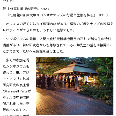
荒井 修亮助教授の研究について
『紅萠 第6号 巨大魚メコンオオナマズの行動と生態を探る』（PDF）
オフィスの近くにはタイ料理の店があり、糯米のご飯とナマズの料理を
味わうことができたのも、うれしい経験でした。
シンポジウムの最後に人間文化研究機構機構長の石井 米雄先生の特別
講義があり、若い研究者からも尊敬されている石井先生の話を直接聞くこ
とができて、たいへん感銘を受けました。
多くの参加を得
たシンポジウムも
終わり、市川アジ
ア・アフリカ地域
研究研究科長主催
のFarewell Partyが
ホテルの中庭で開
催されました。熱
帯の木々のもと、
シンポジウムの感