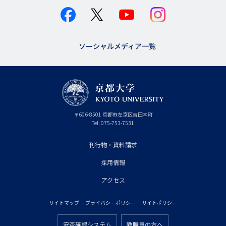
ソーシャルメディア一覧
京
〒
606-8501
京
京都市
左京区吉田本町
都
都
Tel:
075-753-7531
大
府
学
刊行物・資料請求
フ
採用情報
ッ
タ
アクセス
ー
サイトマップ
プライバシーポリシー
サイトポリシー
プ
フ
安否確認システム
教職員の方へ