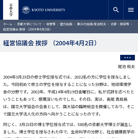
メ
close
サイト内検索
教員検索
イ
search
menu
ン
コ
検索
パ
ホーム
京都大学について
栄誉等
歴代総長
第24代総長 尾池和夫
式辞・挨拶等
ン
ン
経営協議会 挨拶 （2004年4月2日）
く
テ
ず
ン
経営協議会 挨拶 （2004年4月2日）
ツ
に
移
動
尾池 和夫
2004年3月23日の修士学位授与式では、2032名の方に学位を授与しまし
た。今回初めて修士の学位を授与することになった分野は、地球環境学
舎の分野です。2002年、平成14年4月19日金曜日に、私が式辞を述べたと
いうこともあって、感慨深いものでした。その日、実は、長尾 真総長
は、国立大学協会の会長として、国大協の臨時総会を開催しており、そこ
で国立大学法人化の方向へ向かうことになったのです。
同じく、3月23日の博士学位授与式では、580名の京都大学博士が誕生し
ました。博士学位を授与された中で、生命科学の分野と、社会健康医学の