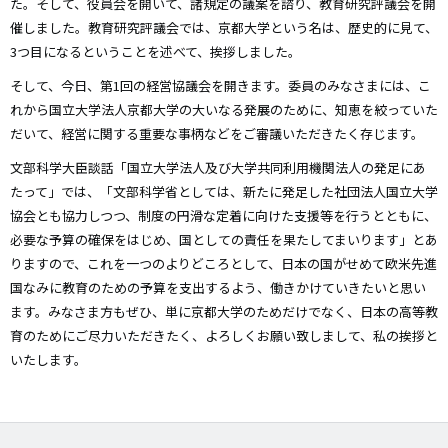
た。そして、役員会を開いて、諸規定の議案を諮り、教育研究評議会を開
催しました。教育研究評議会では、京都大学という名は、歴史的に見て、
3つ目になるということを述べて、挨拶しました。
そして、今日、第1回の経営協議会を開きます。委員のみなさまには、こ
れから国立大学法人京都大学の大いなる発展のために、知恵を絞っていた
だいて、経営に関する重要な事柄などをご審議いただきたく存じます。
文部科学大臣談話「国立大学法人及び大学共同利用機関法人の発足にあ
たって」では、「文部科学省としては、新たに発足した社団法人国立大学
協会とも協力しつつ、制度の円滑な定着に向けた支援等を行うとともに、
必要な予算の確保をはじめ、国としての責任を果たしてまいります」とあ
りますので、これを一つのよりどころとして、日本の国がせめて欧米先進
国なみに教育のための予算を支出するよう、働きかけていきたいと思い
ます。みなさま方もぜひ、単に京都大学のためだけでなく、日本の高等教
育のためにご尽力いただきたく、よろしくお願い致しまして、私の挨拶と
いたします。