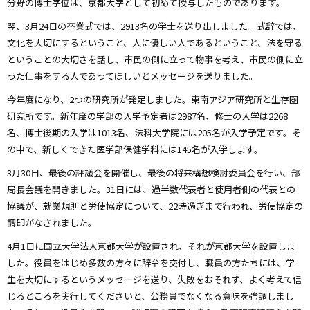
分野の博士学位は、京都大学として初めて授与したものであります。
翌、3月24日の卒業式では、2913名の学士を送り出しました。式辞では、
文化を大切にするということ、人に優しい人であるということ、法を守る
ということの大切さを話し、市民の側に立って物事を考え、市民の側に立
った仕事をする人であってほしいとメッセージを送りました。
今年度になり、2つの研究所が発足しました。東南アジア研究所と生存圏
研究所です。新年度の学部の入学予定者は2987名、修士の入学は2268
名、博士後期の入学は1013名、法科大学院には205名が入学予定です。そ
の中で、新しくできた医学部保健学科には145名が入学します。
3月30日、最後の評議会を開催し、最後の将来構想検討委員会を行い、部
局長会議を開きました。31日には、過半数代表者と使用者側の代表との
協議が、就業規則と労使協定について、22時過ぎまで行われ、労使協定の
調印がなされました。
4月1日に国立大学法人京都大学が設置され、それが京都大学を設置しま
した。役員をはじめ多数の方々に辞令を交付し、職員の方たちには、学
生を大切にするというメッセージを送り、失敗をおそれず、よく考えて信
じるところを実行してくださいと、公務員でなくなる意味を強調しまし