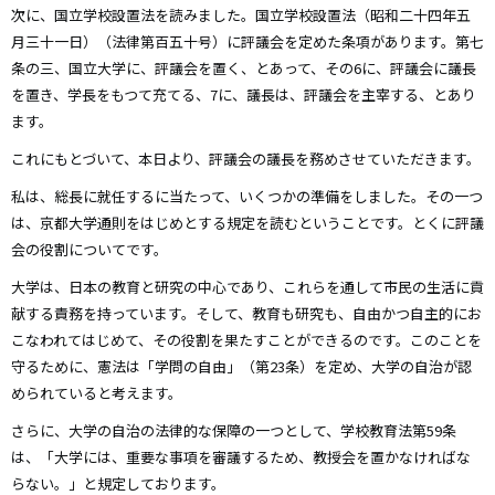
次に、国立学校設置法を読みました。国立学校設置法（昭和二十四年五
月三十一日）（法律第百五十号）に評議会を定めた条項があります。第七
条の三、国立大学に、評議会を置く、とあって、その6に、評議会に議長
を置き、学長をもつて充てる、7に、議長は、評議会を主宰する、とあり
ます。
これにもとづいて、本日より、評議会の議長を務めさせていただきます。
私は、総長に就任するに当たって、いくつかの準備をしました。その一つ
は、京都大学通則をはじめとする規定を読むということです。とくに評議
会の役割についてです。
大学は、日本の教育と研究の中心であり、これらを通して市民の生活に貢
献する責務を持っています。そして、教育も研究も、自由かつ自主的にお
こなわれてはじめて、その役割を果たすことができるのです。このことを
守るために、憲法は「学問の自由」（第23条）を定め、大学の自治が認
められていると考えます。
さらに、大学の自治の法律的な保障の一つとして、学校教育法第59条
は、「大学には、重要な事項を審議するため、教授会を置かなければな
らない。」と規定しております。