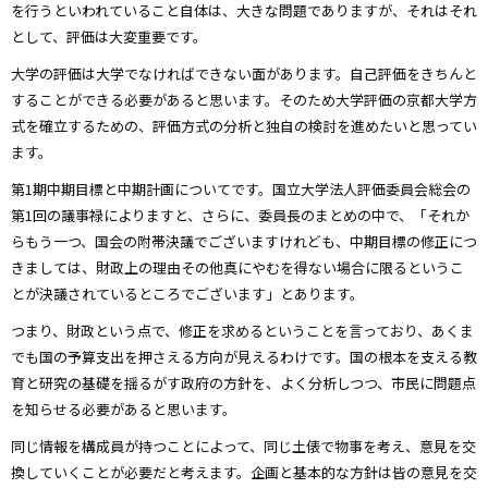
を行うといわれていること自体は、大きな問題でありますが、それはそれ
として、評価は大変重要です。
大学の評価は大学でなければできない面があります。自己評価をきちんと
することができる必要があると思います。そのため大学評価の京都大学方
式を確立するための、評価方式の分析と独自の検討を進めたいと思ってい
ます。
第1期中期目標と中期計画についてです。国立大学法人評価委員会総会の
第1回の議事禄によりますと、さらに、委員長のまとめの中で、「それか
らもう一つ、国会の附帯決議でございますけれども、中期目標の修正につ
きましては、財政上の理由その他真にやむを得ない場合に限るというこ
とが決議されているところでございます」とあります。
つまり、財政という点で、修正を求めるということを言っており、あくま
でも国の予算支出を押さえる方向が見えるわけです。国の根本を支える教
育と研究の基礎を揺るがす政府の方針を、よく分析しつつ、市民に問題点
を知らせる必要があると思います。
同じ情報を構成員が持つことによって、同じ土俵で物事を考え、意見を交
換していくことが必要だと考えます。企画と基本的な方針は皆の意見を交