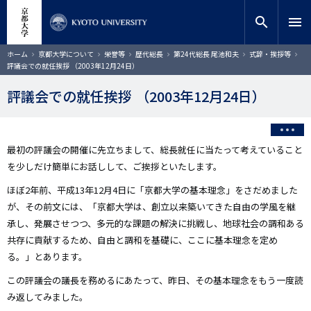
メ
close
サイト内検索
教員検索
イ
search
menu
ン
コ
検索
パ
ホーム
京都大学について
栄誉等
歴代総長
第24代総長 尾池和夫
式辞・挨拶等
ン
ン
評議会での就任挨拶 （2003年12月24日）
く
テ
ず
ン
評議会での就任挨拶 （2003年12月24日）
ツ
に
移
動
最初の評議会の開催に先立ちまして、総長就任に当たって考えていること
を少しだけ簡単にお話しして、ご挨拶といたします。
ほぼ2年前、平成13年12月4日に「京都大学の基本理念」をさだめました
が、その前文には、「京都大学は、創立以来築いてきた自由の学風を継
承し、発展させつつ、多元的な課題の解決に挑戦し、地球社会の調和ある
共存に貢献するため、自由と調和を基礎に、ここに基本理念を定め
る。」とあります。
この評議会の議長を務めるにあたって、昨日、その基本理念をもう一度読
み返してみました。