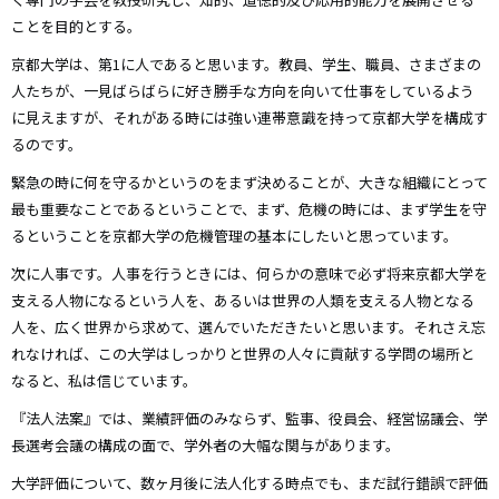
ことを目的とする。
京都大学は、第1に人であると思います。教員、学生、職員、さまざまの
人たちが、一見ばらばらに好き勝手な方向を向いて仕事をしているよう
に見えますが、それがある時には強い連帯意識を持って京都大学を構成す
るのです。
緊急の時に何を守るかというのをまず決めることが、大きな組織にとって
最も重要なことであるということで、まず、危機の時には、まず学生を守
るということを京都大学の危機管理の基本にしたいと思っています。
次に人事です。人事を行うときには、何らかの意味で必ず将来京都大学を
支える人物になるという人を、あるいは世界の人類を支える人物となる
人を、広く世界から求めて、選んでいただきたいと思います。それさえ忘
れなければ、この大学はしっかりと世界の人々に貢献する学問の場所と
なると、私は信じています。
『法人法案』では、業績評価のみならず、監事、役員会、経営協議会、学
長選考会議の構成の面で、学外者の大幅な関与があります。
大学評価について、数ヶ月後に法人化する時点でも、まだ試行錯誤で評価