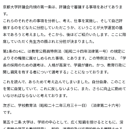
京都大学評議会内規の第一条は、評議会で審議する事項をあげてありま
す。
これらのそれぞれの事項を分析し、考え、仕事を実施し、そして自己評
価するのをどなたに分担していただこうか、ということが大学運営の基
本であろうと考えました。そこから、後ほどご紹介いたします、ここに陪
席していただく先生方の顔ぶれと分担が決まりました。
第1条の14に、は教育公務員特例法（昭和二十四年法律第一号）の規定に
よりその権限に属せしめられた事項、とあります。この特例法では、「学
長の採用のための選考は、人格が高潔で、学識が優れ、かつ、教育行政に
関し識見を有する者について選考する」ことになっております。
これを読んで、あらためて考え込んでしまいました。自分自身、このこと
を常に自覚していて、これに反しないように、また、さらに向上に勤めて
いなければならないと考えております。
次ぎに、学校教育法（昭和二十二年三月三十一日）（法律第二十六号）
です。
第五十二条 大学は、学術の中心として、広く知識を授けるとともに、深
く専門の学芸を教授研究し、知的、道徳的及び応用的能力を展開させる