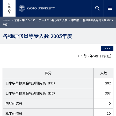
メ
close
サイト内検索
教員検索
イ
search
menu
ン
コ
検索
パ
ホーム
京都大学について
データから見る京都大学
学生数
各種研修員等受入数 2005
ン
ン
年度
く
テ
ず
ン
各種研修員等受入数 2005年度
ツ
に
移
動
（平成17年5月1日現在）
区分
人数
日本学術振興会特別研究員（PD）
202
日本学術振興会特別研究員（DC）
397
内地研究員
0
私学研修員
10