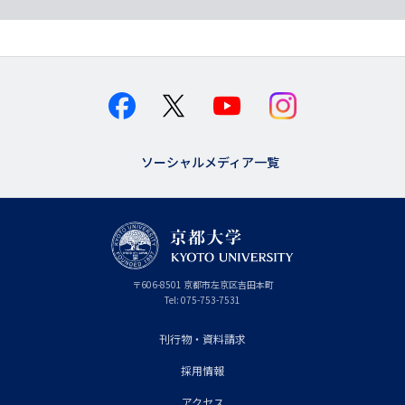
ソーシャルメディア一覧
京
〒
606-8501
京
京都市
左京区吉田本町
都
都
Tel:
075-753-7531
大
府
学
刊行物・資料請求
フ
採用情報
ッ
タ
アクセス