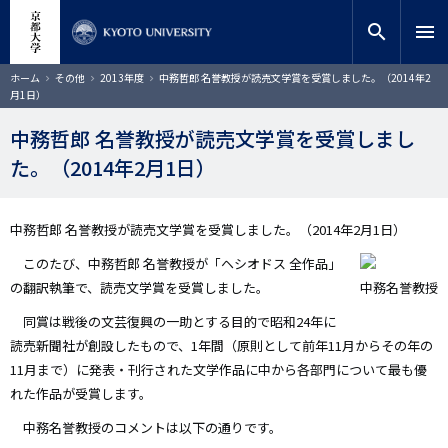
メ
close
サイト内検索
教員検索
イ
search
menu
ン
コ
検索
パ
ホーム
その他
2013年度
中務哲郎 名誉教授が読売文学賞を受賞しました。（2014年2
ン
ン
月1日）
く
テ
ず
ン
中務哲郎 名誉教授が読売文学賞を受賞しまし
ツ
た。（2014年2月1日）
に
移
動
中務哲郎 名誉教授が読売文学賞を受賞しました。（2014年2月1日）
このたび、中務哲郎 名誉教授が「ヘシオドス 全作品」
の翻訳執筆で、読売文学賞を受賞しました。
中務名誉教授
同賞は戦後の文芸復興の一助とする目的で昭和24年に
読売新聞社が創設したもので、1年間（原則として前年11月からその年の
11月まで）に発表・刊行された文学作品に中から各部門について最も優
れた作品が受賞します。
中務名誉教授のコメントは以下の通りです。