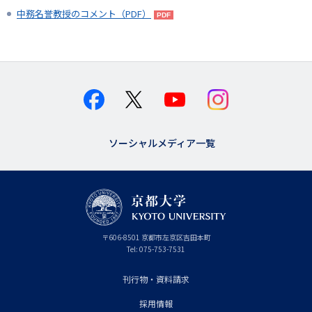
中務名誉教授のコメント（PDF）
ソーシャルメディア一覧
京
〒
606-8501
京
京都市
左京区吉田本町
都
都
Tel:
075-753-7531
大
府
学
刊行物・資料請求
フ
採用情報
ッ