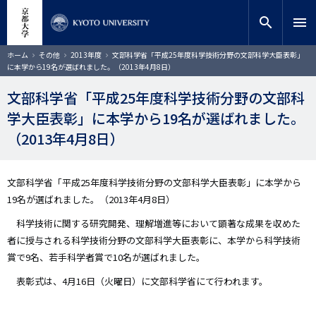
メ
close
サイト内検索
教員検索
イ
search
menu
ン
コ
検索
パ
ホーム
その他
2013年度
文部科学省「平成25年度科学技術分野の文部科学大臣表彰」
ン
ン
に本学から19名が選ばれました。（2013年4月8日）
く
テ
ず
ン
文部科学省「平成25年度科学技術分野の文部科
ツ
学大臣表彰」に本学から19名が選ばれました。
に
移
（2013年4月8日）
動
文部科学省「平成25年度科学技術分野の文部科学大臣表彰」に本学から
19名が選ばれました。（2013年4月8日）
科学技術に関する研究開発、理解増進等において顕著な成果を収めた
者に授与される科学技術分野の文部科学大臣表彰に、本学から科学技術
賞で9名、若手科学者賞で10名が選ばれました。
表彰式は、4月16日（火曜日）に文部科学省にて行われます。