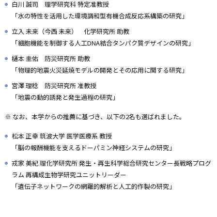
白川 誠司 理学研究科 特定准教授
「水の特性を活用した環境調和型有機合成反応系構築の研究」
立入 未来（今西 未来） 化学研究所 助教
「細胞機能を制御する人工DNA結合タンパク質デザインの研究」
樋本 圭佑 防災研究所 助教
「物理的地震火災延焼モデルの開発とその応用に関する研究」
宮澤 理稔 防災研究所 准教授
「地震の動的誘発と発生過程の研究」
※ なお、本学からの推薦に基づき、以下の2名も選ばれました。
松本 正幸 筑波大学 医学医療系 教授
「脳の報酬機能を支えるドーパミン神経システムの研究」
戎家 美紀 理化学研究所 発生・再生科学総合研究センター長戦略プログ
ラム 再構成生物学研究ユニットリーダー
「遺伝子ネットワークの網羅的解析と人工的作製の研究」