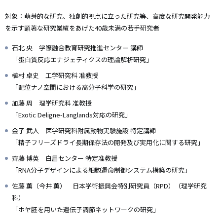
対象：萌芽的な研究、独創的視点に立った研究等、高度な研究開発能力
を示す顕著な研究業績をあげた40歳未満の若手研究者
石北 央 学際融合教育研究推進センター 講師
「蛋白質反応エナジェティクスの理論解析研究」
植村 卓史 工学研究科 准教授
「配位ナノ空間における高分子科学の研究」
加藤 周 理学研究科 准教授
「Exotic Deligne-Langlands対応の研究」
金子 武人 医学研究科附属動物実験施設 特定講師
「精子フリーズドライ長期保存法の開発及び実用化に関する研究」
齊藤 博英 白眉センター 特定准教授
「RNA分子デザインによる細胞運命制御システム構築の研究」
佐藤 薫（今井 薫） 日本学術振興会特別研究員（RPD）（理学研究
科）
「ホヤ胚を用いた遺伝子調節ネットワークの研究」