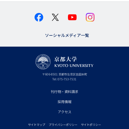
ソーシャルメディア一覧
京
〒
606-8501
京
京都市
左京区吉田本町
都
都
Tel:
075-753-7531
大
府
学
刊行物・資料請求
フ
採用情報
ッ
タ
アクセス
ー
サイトマップ
プライバシーポリシー
サイトポリシー