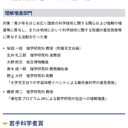
理解増進部門
対象：青少年をはじめ広く国民の科学技術に関する関心および理解の増
進等に寄与し、または地域において科学技術に関する知識の普及啓発等
に寄与する活動を行った者
柴田 一成 理学研究科 教授（附属天文台長）
北井 礼三郎 理学研究科 准教授
大野 照文 総合博物館長
青木 成一郞 理学研究科 教務補佐員
野上 大作 理学研究科 助教
「大学天文台での宇宙体感イベントによる最先端科学の普及啓発」
藤原 耕二 理学研究科 教授
「滞在型プログラムJIRによる数学研究の社会への理解増進」
若手科学者賞