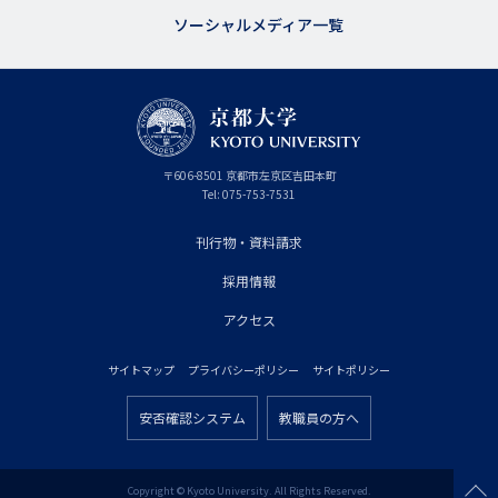
ソーシャルメディア一覧
京
〒
606-8501
京
京都市
左京区吉田本町
都
都
Tel:
075-753-7531
大
府
学
刊行物・資料請求
フ
採用情報
ッ
タ
アクセス
ー
サイトマップ
プライバシーポリシー
サイトポリシー
プ
フ
ラ
安否確認システム
教職員の方へ
ッ
フ
イ
タ
ッ
マ
ー
タ
Copyright © Kyoto University. All Rights Reserved.