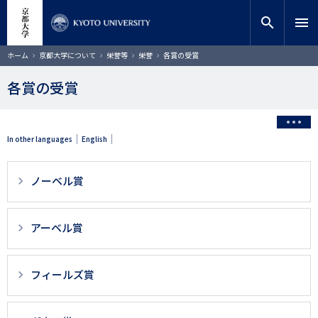
メ
close
サイト内検索
教員検索
イ
search
menu
ン
コ
検索
パ
ホーム
京都大学について
栄誉等
栄誉
各賞の受賞
ン
ン
く
テ
ず
各賞の受賞
ン
ツ
に
移
In other languages
English
動
ノーベル賞
アーベル賞
フィールズ賞