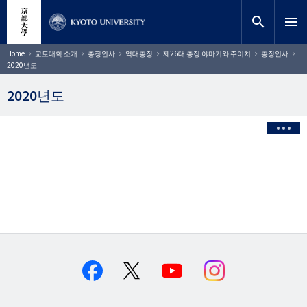
주
close
사이트 검색
연구원
요
search
menu
콘
텐
찾기
이
Home
교토대학 소개
총장인사
역대총장
제26대 총장 야마기와 주이치
총장인사
동
츠
2020년도
경
로
로
건
2020년도
너
뛰
기