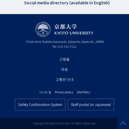
Social media directory (available in English)
〒
606-8501
Yoshida-honmachi, Sakyo-ku
,
Kyoto-shi
,
Kyoto
JAPAN
Tel:
075-753-7531
간행물
フ
채용
ッ
タ
교통편 안내
ー
사이트 맵
Privacy policy
Site Policy
プ
フ
ラ
Safety Confirmation System
Staff portal (in Japanese)
ッ
フ
イ
タ
ッ
マ
ー
タ
Copyright © Kyoto University. All Rights Reserved.