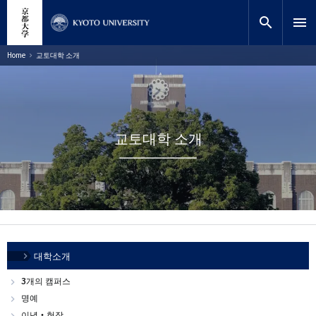
주
close
사이트 검색
연구원
요
search
menu
콘
텐
찾기
이
Home
교토대학 소개
동
츠
경
로
로
건
너
뛰
기
교토대학 소개
メ
대학소개
イ
3개의 캠퍼스
ン
명예
ナ
이념・헌장