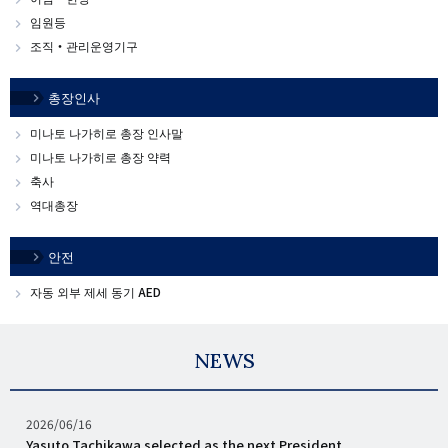
ビ
임원등
조직・관리운영기구
ゲ
ー
총장인사
シ
미나토 나가히로 총장 인사말
ョ
미나토 나가히로 총장 약력
ン
축사
（韓
역대총장
国
안전
語）
자동 외부 제세 동기 AED
NEWS
발
2026/06/16
행
Yasuto Tachikawa selected as the next President